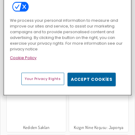
We process your personal information to measure and
improve our sites and service, to assist our marketing
Anakonda Koşusu
Tomb Runner
campaigns and to provide personalised content and
advertising. By clicking the button on the right, you can
exercise your privacy rights. For more information see our
privacy notice
Cookie Policy
Your Privacy Rights
ACCEPT COOKIES
Yaşasın Pizza!
Uzun Adam Evrimi
Kediden Saklan
Kızgın Nine Koşusu: Japonya