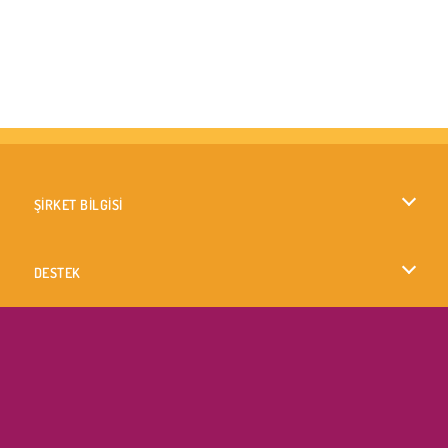
ŞİRKET BİLGİSİ
Kullanım Koşulları
DESTEK
Gizlilik İlkesi
Yardım
DİLLER
Çerezler
English
Çerez Onayı