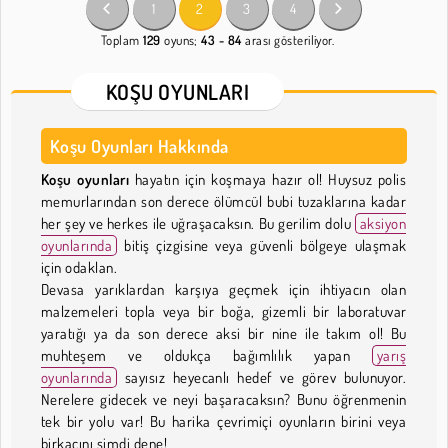
1
2
3
4
Toplam
129
oyuns;
43 - 84
arası gösteriliyor.
KOŞU OYUNLARI
Koşu Oyunları Hakkında
Koşu oyunları
hayatın için koşmaya hazır ol! Huysuz polis
memurlarından son derece ölümcül bubi tuzaklarına kadar
her şey ve herkes ile uğraşacaksın. Bu gerilim dolu
aksiyon
oyunlarında
bitiş çizgisine veya güvenli bölgeye ulaşmak
için odaklan.
Devasa yarıklardan karşıya geçmek için ihtiyacın olan
malzemeleri topla veya bir boğa, gizemli bir laboratuvar
yaratığı ya da son derece aksi bir nine ile takım ol! Bu
muhteşem ve oldukça bağımlılık yapan
yarış
oyunlarında
sayısız heyecanlı hedef ve görev bulunuyor.
Nerelere gidecek ve neyi başaracaksın? Bunu öğrenmenin
tek bir yolu var! Bu harika çevrimiçi oyunların birini veya
birkaçını şimdi dene!