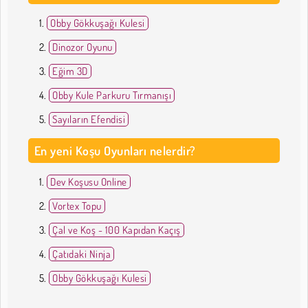
Obby Gökkuşağı Kulesi
Dinozor Oyunu
Eğim 3D
Obby Kule Parkuru Tırmanışı
Sayıların Efendisi
En yeni Koşu Oyunları nelerdir?
Dev Koşusu Online
Vortex Topu
Çal ve Koş - 100 Kapıdan Kaçış
Çatıdaki Ninja
Obby Gökkuşağı Kulesi