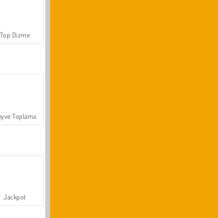
Top Dizme
yve Toplama
Jackpot