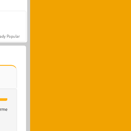
ady Popular
irme