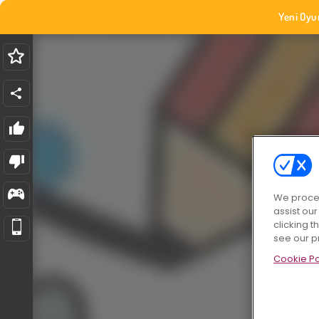
Yeni Oyu
We proces
assist ou
clicking t
see our p
Cookie Po