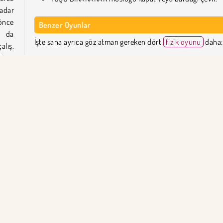
kadar
önce
Benzer Oyunlar
ı da
İşte sana ayrıca göz atman gereken dört
fizik oyunu
daha:
alış.
lere
Happy Glass Puzzle
Love Balls
Water Flow 3D
Rolling Sky
sin?
alış,
Happy Glass'ı Kim Geliştirdi?
ır.
Happy Glass, DAB3Games tarafından oluşturulmuştur.
aca
Tek Oyunculu
Beceri
Voodoo Games
Şimdi Den