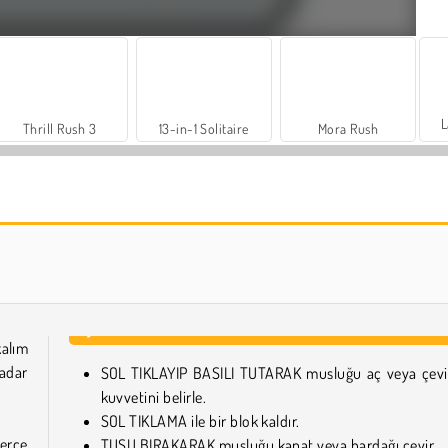
L
Thrill Rush 3
13-in-1 Solitaire
Mora Rush
Mücevher Bahçesi Hikayesi
Sosyal İskambil
alım
adar
SOL TIKLAYIP BASILI TUTARAK musluğu aç veya çev
kuvvetini belirle.
SOL TIKLAMA ile bir blok kaldır.
lerce
TUŞU BIRAKARAK musluğu kapat veya bardağı çevir.