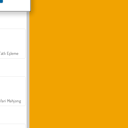
Arazi Aracı Tırmanışı 4x4
Tatlı Eşleme
fari Mahjong