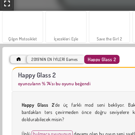
Çılgın Motosiklet
İçecekleri Eşle
Save the Girl 2
Happy Glass 2
2019’NİN EN İYİLERİ Games
Büyük Mahjong Eşleme
Trollface Quest: USA 2
Happy Glass 2
oyuncuların % 74'sı bu oyunu beğendi
Happy Glass 2
'de üç farklı mod seni bekliyor. Bak
bardakları ters çevirmeden önce doğru seviyelere k
doldurabilecek misin?
Ünlü
bulmaca oyununun
devamı olan bu oyun seni saat