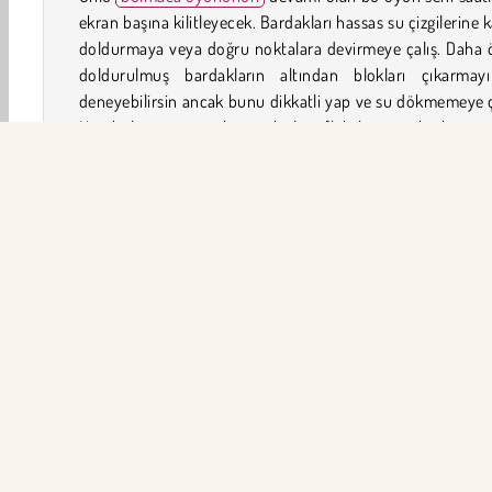
ekran başına kilitleyecek. Bardakları hassas su çizgilerine 
doldurmaya veya doğru noktalara devirmeye çalış. Daha 
doldurulmuş bardakların altından blokları çıkarmay
deneyebilirsin ancak bunu dikkatli yap ve su dökmemeye ç
Her bölümü geçmek için hızlı reflekslere ve keskin göz
ihtiyacın olacak!
Happy Glass 2 Nasıl Oynanır?
Bu beceri oyunundaki her zorlu bölümü geçebilir mi
Kapları belirlenmiş çizgilere kadar suyla doldurmaya ç
onları belirli bir noktaya devir veya altlarındaki blokları kald
Oyun Kontrolleri
2019’NİN EN İYİLERİ
Erkek
Mantık
Fizik
Bulm