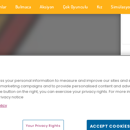
nlar
Bulmaca
Aksiyon
Çok Oyunculu
Kız
Simülasy
s your personal information to measure and improve our sites and s
r marketing campaigns and to provide personalised content and adver
he button on the right, you can exercise your privacy rights. For more 
rivacy notice
licy
Your Privacy Rights
ACCEPT COOKIES