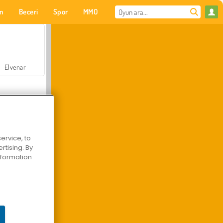
on
Beceri
Spor
MMO
Senin için
Elvenar
ervice, to
tising. By
Hastane Cerrah Doktor Oyunu
information