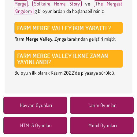
Merge
,
Solitaire Home Story
ve
The Mergest
Kingdom
gibi oyunlardan da hoşlanabilirsiniz.
FARM MERGE VALLEY'I
KIM YARATTI
?
Farm Merge Valley
, Zynga tarafından geliştirilmiştir.
FARM MERGE VALLEY
ILK
NE ZAMAN
YAYINLANDI?
Bu oyun ilk olarak Kasım 2022'de piyasaya sürüldü.
Hayvan Oyunları
tarım Oyunlari
HTML5 Oyunları
Mobil Oyunlari