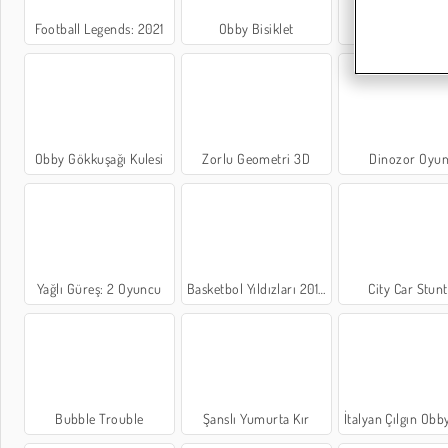
Football Legends: 2021
Obby Bisiklet
Ateş ve Su 
Obby Gökkuşağı Kulesi
Zorlu Geometri 3D
Dinozor Oyu
Yağlı Güreş: 2 Oyuncu
Basketbol Yıldızları 2019
City Car Stunt
Bubble Trouble
Şanslı Yumurta Kır
İtalyan Çılgın Obby 