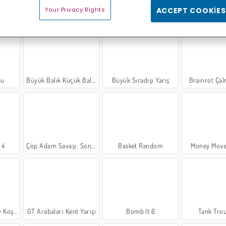
Your Privacy Rights
ACCEPT COOKIES
3
Tsunami'den Kaçış
Minibüs Şoförü
Ono Card
nu
Büyük Balık Küçük Balığı Yer
Büyük Sıradışı Yarış
Brainrot Çal
 4
Çöp Adam Savaşı: Sonsuzluk Düellosu
Basket Random
Money Move
Koşusu
GT Arabaları Kent Yarışı
Bomb It 6
Tank Trou