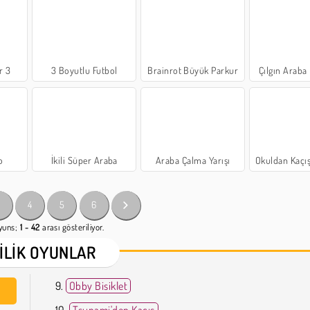
r 3
3 Boyutlu Futbol
Brainrot Büyük Parkur
Çılgın Araba
o
İkili Süper Araba
Araba Çalma Yarışı
Okuldan Kaçış
3
4
5
6
yuns;
1 - 42
arası gösteriliyor.
ŞILIK OYUNLAR
Obby Bisiklet
Tsunami'den Kaçış