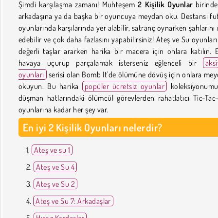
Şimdi karşılaşma zamanı! Muhteşem
2 Kişilik Oyunlar
birinde
arkadaşına ya da başka bir oyuncuya meydan oku. Destansı fu
oyunlarında karşılarında yer alabilir, satranç oynarken şahlarını
edebilir ve çok daha fazlasını yapabilirsiniz! Ateş ve Su oyunlar
değerli taşlar ararken harika bir macera için onlara katılın. 
havaya uçurup parçalamak isterseniz eğlenceli bir
aks
oyunları
serisi olan Bomb It'de ölümüne dövüş için onlara me
okuyun. Bu harika
popüler ücretsiz oyunlar
koleksiyonumu
düşman hatlarındaki ölümcül görevlerden rahatlatıcı Tic-Tac
oyunlarına kadar her şey var.
En iyi 2 Kişilik Oyunları nelerdir?
Ateş ve su 1
Ateş ve Su 4
Ateş ve Su 2
Ateş ve Su 7: Arkadaşlar
Hırsız Kardeşler