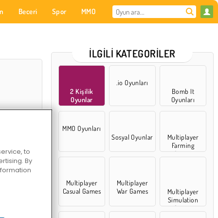
on
Beceri
Spor
MMO
Senin için
İLGILI KATEGORILER
.io Oyunları
2 Kişilik
Bomb It
Oyunlar
Oyunları
MMO Oyunları
Sosyal Oyunlar
Multiplayer
Farming
ervice, to
Games
tising. By
 Masalları
information
Multiplayer
Multiplayer
Casual Games
War Games
Multiplayer
Simulation
Games