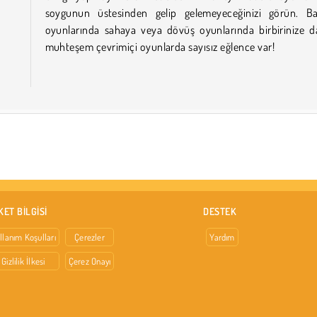
soygunun üstesinden gelip gelemeyeceğinizi görün. Ba
oyunlarında sahaya veya dövüş oyunlarında birbirinize d
muhteşem çevrimiçi oyunlarda sayısız eğlence var!
KET BİLGİSİ
DESTEK
llanım Koşulları
Çerezler
Yardım
Gizlilik İlkesi
Çerez Onayı