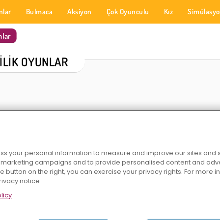
nlar
Bulmaca
Aksiyon
Çok Oyunculu
Kız
Simülasy
nlar
ŞILIK OYUNLAR
s your personal information to measure and improve our sites and s
r marketing campaigns and to provide personalised content and adver
2
Ateş ve Su 7: Arkadaşlar
Hırsız Kardeşler
Ateş ve Su 6: Peri
he button on the right, you can exercise your privacy rights. For more 
rivacy notice
licy