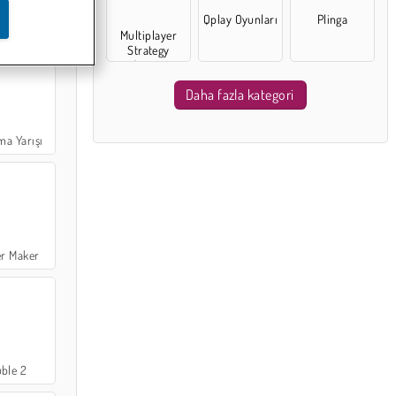
Qplay Oyunları
Plinga
 Game
Multiplayer
Strategy
Games
Daha fazla kategori
ma Yarışı
r Maker
ble 2