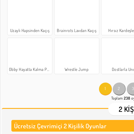
Uzaylı Hapsinden Kaçış
Brainrots Lavdan Kaçış
Hırsız Kardeşle
Obby Hayatta Kalma Parkuru
Wrestle Jump
Dostlarla Un
1
2
Toplam
238
o
2 KI
Ücretsiz Çevrimiçi 2 Kişilik Oyunlar