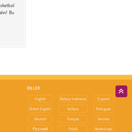
sketbol
alın! Bu
DİLLER
English
Bahasa Indonesia
Español
British English
Italiano
Português
Deutsch
Français
Svenska
Русский
Polski
Nederlands