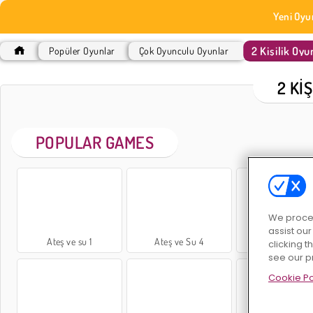
Yeni Oyu
2 Kişilik Oyu
Popüler Oyunlar
Çok Oyunculu Oyunlar
2 KI
POPULAR GAMES
We proces
assist ou
Ateş ve su 1
Ateş ve Su 4
Ateş ve Su 
clicking t
see our p
Cookie Po