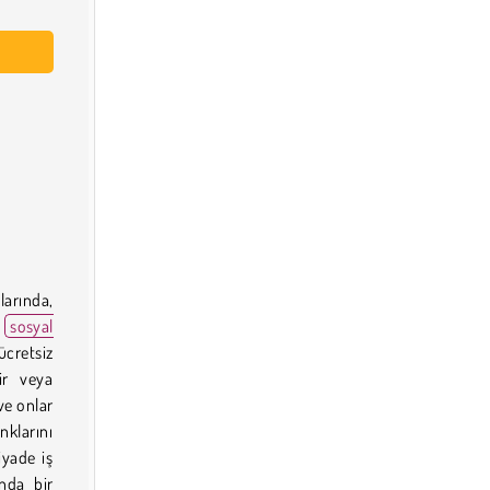
arında,
a
sosyal
cretsiz
ir veya
ve onlar
nklarını
iyade iş
nda bir