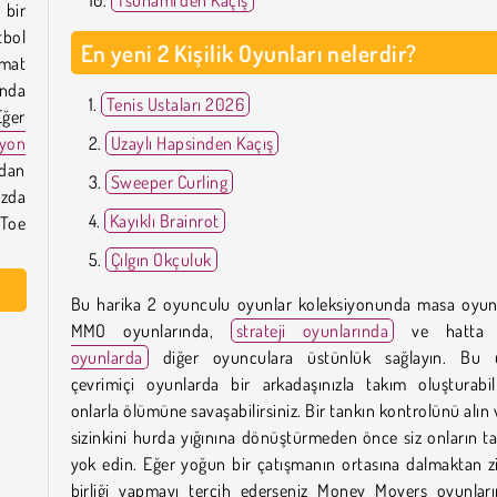
 bir
tbol
En yeni 2 Kişilik Oyunları nelerdir?
 mat
ında
Tenis Ustaları 2026
Eğer
iyon
Uzaylı Hapsinden Kaçış
ydan
Sweeper Curling
zda
Kayıklı Brainrot
-Toe
Çılgın Okçuluk
Bu harika 2 oyunculu oyunlar koleksiyonunda masa oyunl
MMO oyunlarında,
strateji oyunlarında
ve hatt
oyunlarda
diğer oyunculara üstünlük sağlayın. Bu ü
çevrimiçi oyunlarda bir arkadaşınızla takım oluşturabil
onlarla ölümüne savaşabilirsiniz. Bir tankın kontrolünü alın 
sizinkini hurda yığınına dönüştürmeden önce siz onların ta
yok edin. Eğer yoğun bir çatışmanın ortasına dalmaktan z
birliği yapmayı tercih ederseniz Money Movers oyunları