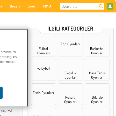
on
Beceri
Spor
MMO
Senin için
İLGILI KATEGORILER
Top Oyunları
Futbol
Basketbol
ervice, to
Oyunları
Oyunları
tising. By
information
voleybol
Okçuluk
Masa Tenisi
Oyunlar
Oyunları
Tenis Oyunları
Penaltı
Bilardo
Oyunları
Oyunları
 sevimli