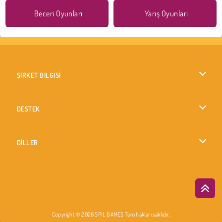
Beceri Oyunları
Yarış Oyunları
ŞİRKET BİLGİSİ
Kullanım Koşulları
DESTEK
Gizlilik İlkesi
Yardım
DİLLER
Çerezler
English
Çerez Onayı
British English
Copyright © 2026 SPIL GAMES Tüm hakları saklıdır.