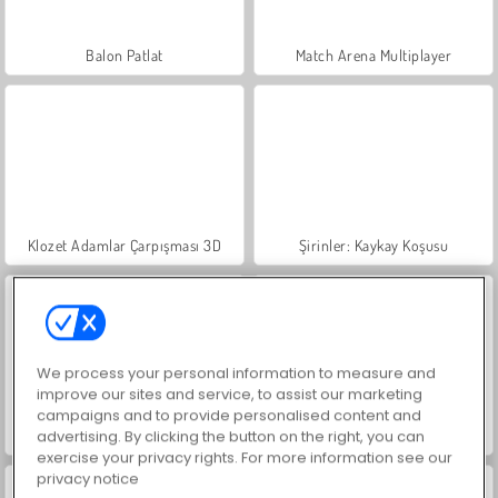
Balon Patlat
Match Arena Multiplayer
Klozet Adamlar Çarpışması 3D
Şirinler: Kaykay Koşusu
We process your personal information to measure and
improve our sites and service, to assist our marketing
campaigns and to provide personalised content and
Şekil Değiştirme Yarışı
Pizzayı Yetiştir
advertising. By clicking the button on the right, you can
exercise your privacy rights. For more information see our
privacy notice