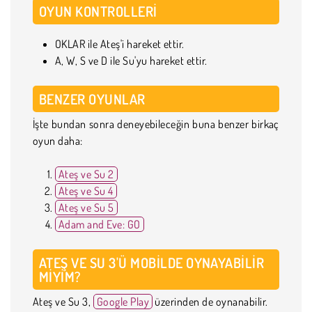
OYUN KONTROLLERI
OKLAR ile Ateş'i hareket ettir.
A, W, S ve D ile Su'yu hareket ettir.
BENZER OYUNLAR
İşte bundan sonra deneyebileceğin buna benzer birkaç
oyun daha:
Ateş ve Su 2
Ateş ve Su 4
Ateş ve Su 5
Adam and Eve: GO
ATEŞ VE SU 3'Ü MOBILDE OYNAYABILIR
MIYIM?
Ateş ve Su 3,
Google Play
üzerinden de oynanabilir.