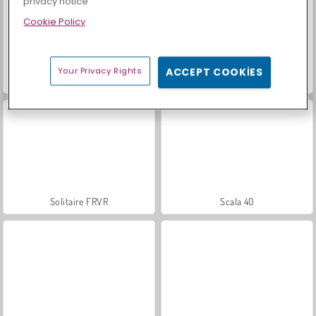
privacy notice
Cookie Policy
Your Privacy Rights
ACCEPT COOKIES
Let's Fish!
Ateş ve Su 5
Solitaire FRVR
Scala 40