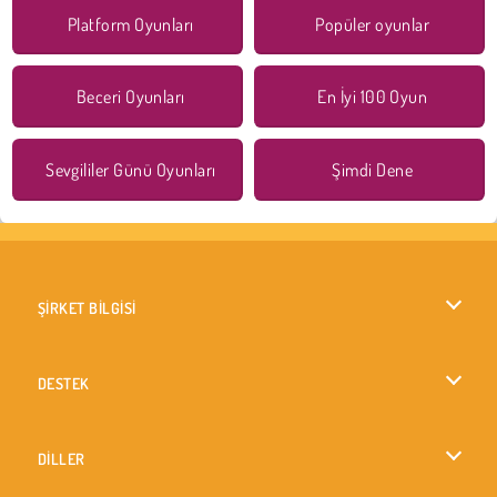
Platform Oyunları
Popüler oyunlar
Beceri Oyunları
En İyi 100 Oyun
Sevgililer Günü Oyunları
Şimdi Dene
ŞİRKET BİLGİSİ
Kullanım Koşulları
DESTEK
Gizlilik İlkesi
Yardım
DİLLER