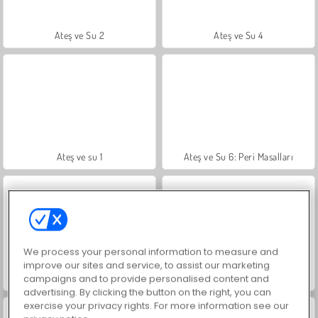
Ateş ve Su 2
Ateş ve Su 4
Ateş ve su 1
Ateş ve Su 6: Peri Masalları
We process your personal information to measure and
improve our sites and service, to assist our marketing
Harvest Honors Classic
Royal Story
campaigns and to provide personalised content and
advertising. By clicking the button on the right, you can
exercise your privacy rights. For more information see our