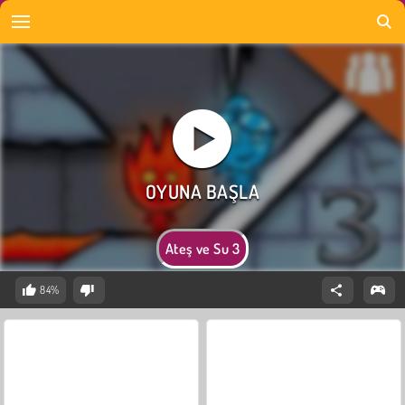
Ateş ve Su 3
84%