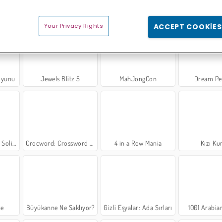
s
Evet Ya da Hayır
Mergest Kingdom
Kek Kafe: Birleştir
Your Privacy Rights
ACCEPT COOKIES
Oyunu
Jewels Blitz 5
MahJongCon
Dream Pe
TriPeaks
Crocword: Crossword Puzzle Game
4 in a Row Mania
Kızı Ku
ge
Büyükanne Ne Saklıyor?
Gizli Eşyalar: Ada Sırları
1001 Arabia