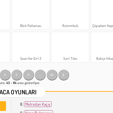
Blok Patlaması
Rummikub
Çöpadam Hapis
Save the Girl 2
Sort Tiles
Bahçe Hikay
4
5
6
…
44
uns;
43 - 84
arası gösteriliyor.
ACA OYUNLARI
Metrodan Kaçış
Hırsız Bulmacası