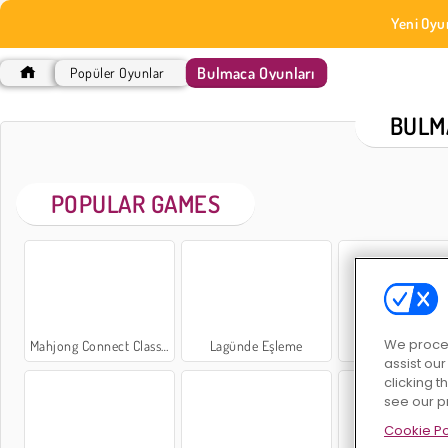
Yeni Oyu
Bulmaca Oyunları
Popüler Oyunlar
BULM
POPULAR GAMES
We proces
Mahjong Connect Classic
Lagünde Eşleme
Şeker Mahjo
assist ou
clicking t
see our p
Cookie Po