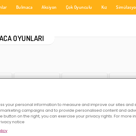
nlar
Bulmaca
Aksiyon
Çok Oyunculu
Kız
Simülasy
ACA OYUNLARI
s your personal information to measure and improve our sites and s
ng
Mücevher Bahçesi Hikayesi
Snail Bob
Benim Kalem: Bulma
r marketing campaigns and to provide personalised content and adver
he button on the right, you can exercise your privacy rights. For more 
rivacy notice
licy