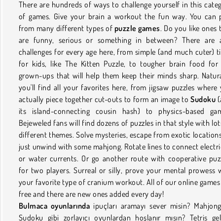
There are hundreds of ways to challenge yourself in this cate
of games. Give your brain a workout the fun way. You can 
from many different types of
puzzle games
. Do you like ones 
are funny, serious or something in between? There are 
challenges for every age here, from simple (and much cuter) ti
for kids, like The Kitten Puzzle, to tougher brain food for
grown-ups that will help them keep their minds sharp. Natura
you'll find all your favorites here, from jigsaw puzzles where
actually piece together cut-outs to form an image to
Sudoku
(
its island-connecting cousin hash) to physics-based ga
Bejeweled fans will find dozens of puzzles in that style with lot
different themes. Solve mysteries, escape from exotic locations
just unwind with some mahjong. Rotate lines to connect electri
or water currents. Or go another route with cooperative puz
for two players. Surreal or silly, prove your mental prowess 
your favorite type of cranium workout. All of our online games
free and there are new ones added every day!
Bulmaca oyunlarında
ipuçları aramayı sever misin? Mahjon
Sudoku gibi zorlayıcı oyunlardan hoşlanır mısın? Tetris ge