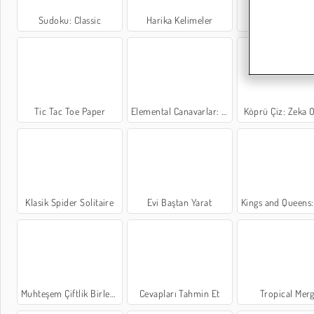
Sudoku: Classic
Harika Kelimeler
Daily Witnes
Tic Tac Toe Paper
Elemental Canavarlar: Birleştir ve Evrimleş
Köprü Çiz: Zeka 
Klasik Spider Solitaire
Evi Baştan Yarat
Kings and Queens: Solitaire 
Muhteşem Çiftlik Birleştirme
Cevapları Tahmin Et
Tropical Mer