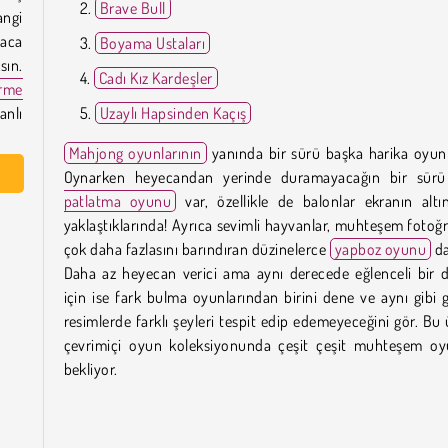
Brave Bull
angi
maca
Boyama Ustaları
sın.
Cadı Kız Kardeşler
rme
anlı
Uzaylı Hapsinden Kaçış
Mahjong oyunlarının
yanında bir sürü başka harika oyun 
Oynarken heyecandan yerinde duramayacağın bir sür
patlatma oyunu
var, özellikle de balonlar ekranın altı
yaklaştıklarında! Ayrıca sevimli hayvanlar, muhteşem fotoğr
çok daha fazlasını barındıran düzinelerce
yapboz oyunu
da
Daha az heyecan verici ama aynı derecede eğlenceli bir 
için ise fark bulma oyunlarından birini dene ve aynı gibi
resimlerde farklı şeyleri tespit edip edemeyeceğini gör. Bu 
çevrimiçi oyun koleksiyonunda çeşit çeşit muhteşem oy
bekliyor.