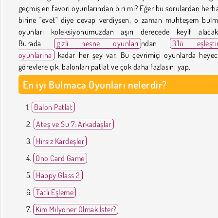
geçmiş en favori oyunlarından biri mi? Eğer bu sorulardan herh
birine "evet" diye cevap verdiysen, o zaman muhteşem bul
oyunları koleksiyonumuzdan aşırı derecede keyif alacak
Burada
gizli nesne oyunları
ndan
3'lü eşleşti
oyunlarına
kadar her şey var. Bu çevrimiçi oyunlarda heyec
görevlere çık, balonları patlat ve çok daha fazlasını yap.
En iyi Bulmaca Oyunları nelerdir?
Balon Patlat
Ateş ve Su 7: Arkadaşlar
Hırsız Kardeşler
Ono Card Game
Happy Glass 2
Tatlı Eşleme
Kim Milyoner Olmak İster?