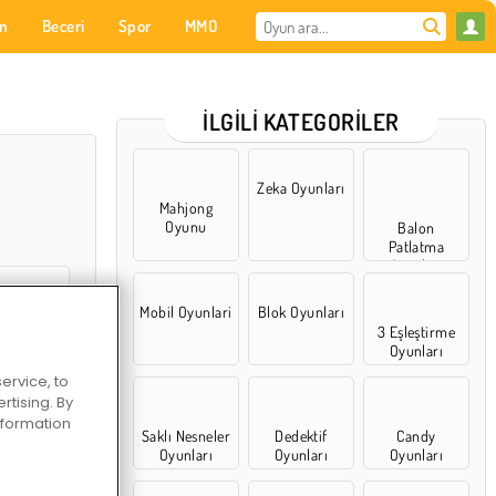
on
Beceri
Spor
MMO
Senin için
İLGILI KATEGORILER
Zeka Oyunları
Mahjong
Oyunu
Balon
Patlatma
Oyunları
Mobil Oyunlari
Blok Oyunları
3 Eşleştirme
Oyunları
ervice, to
calı Hikaye
tising. By
information
Saklı Nesneler
Dedektif
Candy
Oyunları
Oyunları
Oyunları