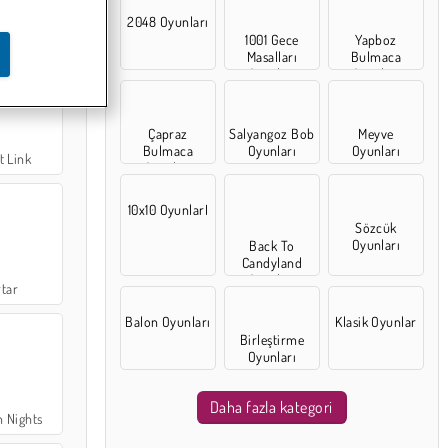
2048 Oyunları
 ve Fırınla
1001 Gece
Yapboz
Masalları
Bulmaca
Oyunları
Oyunları
Çapraz
Salyangoz Bob
Meyve
Bulmaca
Oyunları
Oyunları
t Link
Oyunları
10x10 OyunlarI
Sözcük
Oyunları
Back To
Candyland
Oyunları
rtar
Balon Oyunları
Klasik Oyunlar
Birleştirme
Oyunları
Daha fazla kategori
n Nights