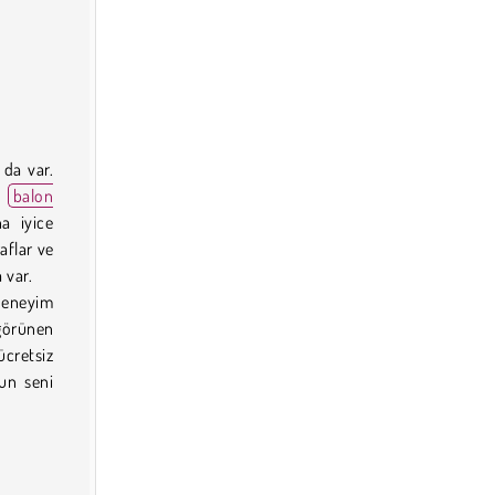
da var.
ü
balon
na iyice
aflar ve
 var.
deneyim
 görünen
ücretsiz
un seni