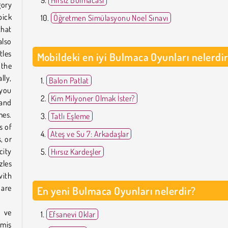
gory
pick
Öğretmen Simülasyonu Noel Sınavı
that
also
tles
Mobildeki en iyi Bulmaca Oyunları nelerdi
 the
lly,
Balon Patlat
 you
Kim Milyoner Olmak İster?
and
mes.
Tatlı Eşleme
s of
Ateş ve Su 7: Arkadaşlar
, or
city
Hırsız Kardeşler
zles
with
 are
En yeni Bulmaca Oyunları nelerdir?
g ve
Efsanevi Oklar
lmiş