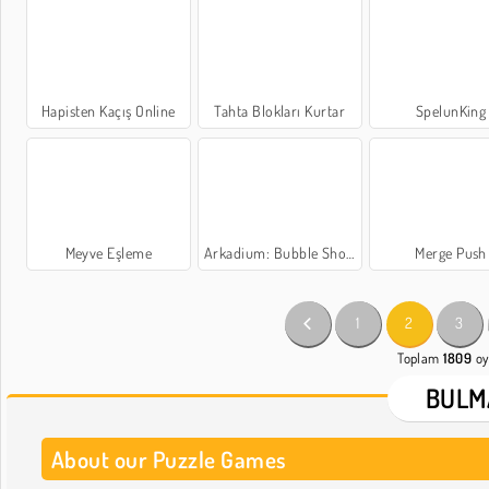
Hapisten Kaçış Online
Tahta Blokları Kurtar
SpelunKing
Meyve Eşleme
Arkadium: Bubble Shooter
Merge Push
1
2
3
Toplam
1809
oy
BULM
About our Puzzle Games