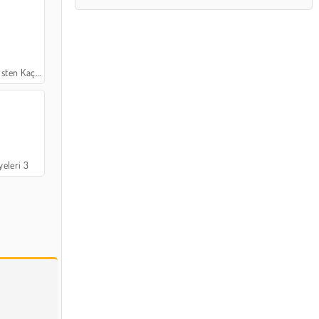
ten Kaçış
eleri 3