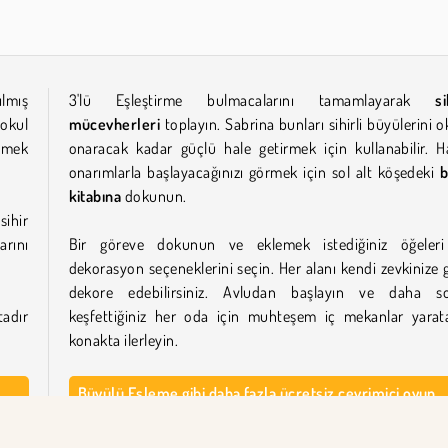
ılmış
3'lü Eşleştirme bulmacalarını tamamlayarak
si
okul
mücevherleri
toplayın. Sabrina bunları sihirli büyülerini o
zmek
onaracak kadar güçlü hale getirmek için kullanabilir. H
onarımlarla başlayacağınızı görmek için sol alt köşedeki
kitabına
dokunun.
sihir
rını
Bir göreve dokunun ve eklemek istediğiniz öğeler
dekorasyon seçeneklerini seçin. Her alanı kendi zevkinize 
dekore edebilirsiniz. Avludan başlayın ve daha s
tadır
keşfettiğiniz her oda için muhteşem iç mekanlar yarat
konakta ilerleyin.
Büyülü Eşleme gibi daha fazla ücretsiz çevrimiçi oyun
oynayın
tirme
Büyük, dağınık bir malikaneyi keşfedebileceğin