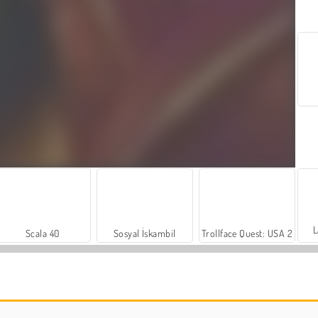
L
Scala 40
Sosyal İskambil
Trollface Quest: USA 2
Farm Merge Valley
Harvest Honors Classic