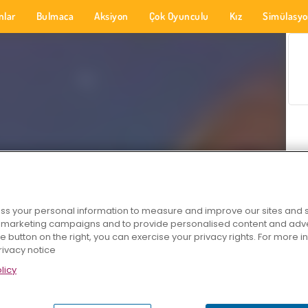
nlar
Bulmaca
Aksiyon
Çok Oyunculu
Kız
Simülasy
s your personal information to measure and improve our sites and s
r marketing campaigns and to provide personalised content and adver
he button on the right, you can exercise your privacy rights. For more 
rivacy notice
licy