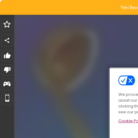
Yeni Oyu
We proces
assist ou
clicking t
see our p
Cookie Po