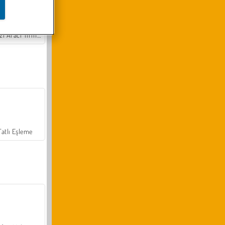
Arazi Aracı Tırmanışı 4x4
Tatlı Eşleme