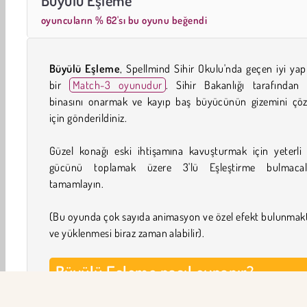
oyuncuların % 62'sı bu oyunu beğendi
Büyülü Eşleme
, Spellmind Sihir Okulu'nda geçen iyi yap
bir
Match-3 oyunudur
. Sihir Bakanlığı tarafından 
binasını onarmak ve kayıp baş büyücünün gizemini çö
için gönderildiniz.
Güzel konağı eski ihtişamına kavuşturmak için yeterli 
gücünü toplamak üzere 3'lü Eşleştirme bulmacala
tamamlayın.
(Bu oyunda çok sayıda animasyon ve özel efekt bulunmak
ve yüklenmesi biraz zaman alabilir).
Büyülü Eşleme nasıl oynanır?
Sabrina'nın sihirli sisi uzaklaştırmasına ve 3'lü eşleş