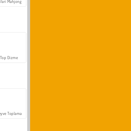
fari Mahjong
Top Dizme
yve Toplama