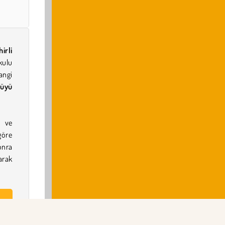
hirli
kulu
angi
büyü
i ve
göre
onra
arak
iz,