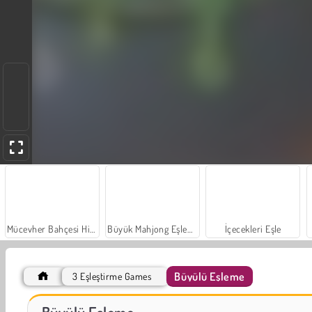
Mücevher Bahçesi Hikayesi
Büyük Mahjong Eşleme
İçecekleri Eşle
Büyülü Eşleme
3 Eşleştirme Games
Moda Prensesleri
Masha and the Bear: Meadows
Büyülü Eşleme