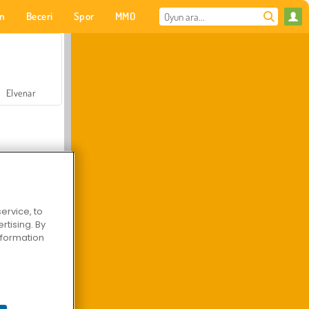
on
Beceri
Spor
MMO
Senin için
Elvenar
ervice, to
tising. By
Hastane Cerrah Doktor Oyunu
information