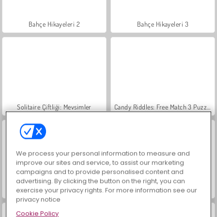
Bahçe Hikayeleri 2
Bahçe Hikayeleri 3
Solitaire Çiftliği: Mevsimler
Candy Riddles: Free Match 3 Puzzle
We process your personal information to measure and
improve our sites and service, to assist our marketing
campaigns and to provide personalised content and
advertising. By clicking the button on the right, you can
exercise your privacy rights. For more information see our
Solitaire TriPeaks Story
Mücevher Bahçesi Hikayesi
privacy notice
Cookie Policy