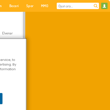
on
Beceri
Spor
MMO
Senin için
Elvenar
ervice, to
tising. By
Hastane Cerrah Doktor Oyunu
information
Arazi Aracı Tırmanışı 4x4