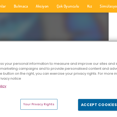
nlar
Bulmaca
Aksiyon
Çok Oyunculu
Kız
Simülasy
s your personal information to measure and improve our sites and s
r marketing campaigns and to provide personalised content and adver
he button on the right, you can exercise your privacy rights. For more 
rivacy notice
licy
Your Privacy Rights
ACCEPT COOKIES