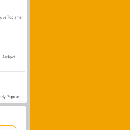
yve Toplama
Jackpot
ady Popular