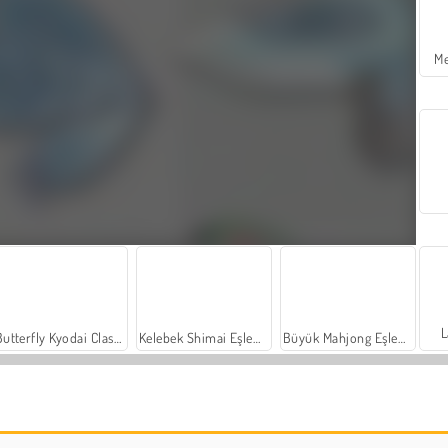
Me
L
Butterfly Kyodai Classic
Kelebek Shimai Eşleme
Büyük Mahjong Eşleme
3B Piksel Sanatı
Koi Balığı Birleştirme