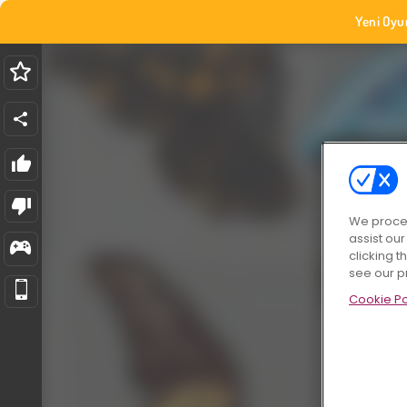
Yeni Oyu
We proces
assist ou
clicking t
see our p
Cookie Po