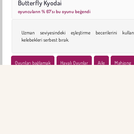
Butterfly Kyodai
oyuncuların % 67'sı bu oyunu beğendi
Uzman seviyesindeki eşleştirme becerilerini kullan
kelebekleri serbest bırak.
Oyunları bağlamak
Havalı Oyunlar
Aile
Mahjong
Şimdi Dene
ŞİR
Ku