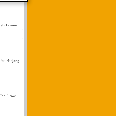
Tatlı Eşleme
fari Mahjong
Top Dizme