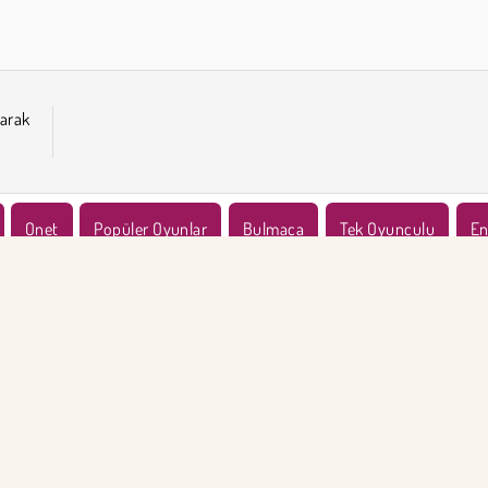
arak
Onet
Popüler Oyunlar
Bulmaca
Tek Oyunculu
En
KET BİLGİSİ
DESTEK
llanım Koşulları
Çerezler
Yardım