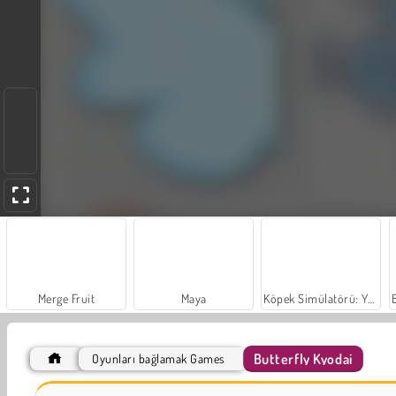
Merge Fruit
Maya
Köpek Simülatörü: Yavru Köpek Tasarlama
Butterfly Kyodai
Oyunları bağlamak Games
Sosyal İskambil
Agar.io