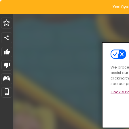
Yeni Oyu
We proces
assist ou
clicking t
see our p
Cookie Po