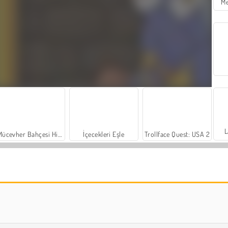
Me
L
Mücevher Bahçesi Hikayesi
İçecekleri Eşle
Trollface Quest: USA 2
Sosyal İskambil
Moda Prensesleri