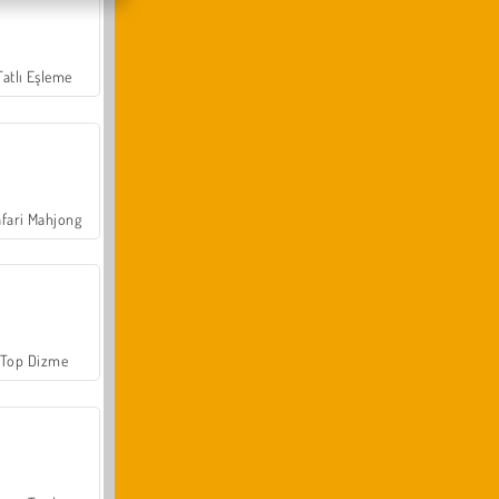
Tatlı Eşleme
fari Mahjong
Top Dizme