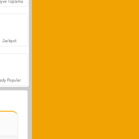
yve Toplama
Jackpot
ady Popular