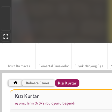
Hırsız Bulmacası
Elemental Canavarlar: Birleştir ve Evrimleş
Büyük Mahjong Eşleme
Kızı Kurtar
Bulmaca Games
Masha and the Bear: Meadows
Scala 40
Kızı Kurtar
oyuncuların % 57'sı bu oyunu beğendi