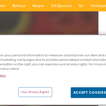
nlar
Bulmaca
Aksiyon
Çok Oyunculu
Kız
Simülasy
s your personal information to measure and improve our sites and s
r marketing campaigns and to provide personalised content and adver
he button on the right, you can exercise your privacy rights. For more 
rivacy notice
licy
Your Privacy Rights
ACCEPT COOKIES