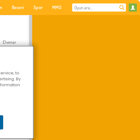
on
Beceri
Spor
MMO
Senin için
Elvenar
ervice, to
tising. By
Hastane Cerrah Doktor Oyunu
information
Arazi Aracı Tırmanışı 4x4