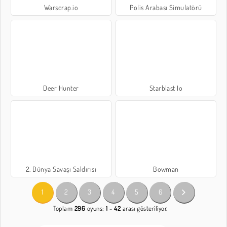
Warscrap.io
Polis Arabası Simulatörü
Deer Hunter
Starblast Io
2. Dünya Savaşı Saldırısı
Bowman
1
2
3
4
5
6
Toplam
296
oyuns;
1 - 42
arası gösteriliyor.