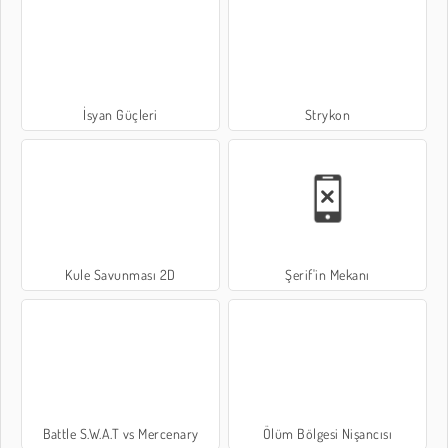
İsyan Güçleri
Strykon
Kule Savunması 2D
Şerif'in Mekanı
Battle S.W.A.T vs Mercenary
Ölüm Bölgesi Nişancısı