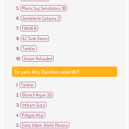
Miami Suç Simülatörü 3B
Zombilerle Çatışma 2
FRAGEN
AZ Tank Game
Tanklar
Sniper Reloaded
En yeni Atış Oyunları nelerdir?
Tanklar
Ölümcil Nişan 3D
İntikam Gücü
Poligon Atışı
Sosis Adam Silahlı Macera