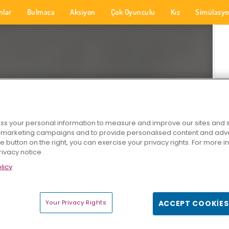
nlar
Bulmaca
Aksiyon
Çok Oyunculu
Kız
Simülasy
s your personal information to measure and improve our sites and s
r marketing campaigns and to provide personalised content and adver
he button on the right, you can exercise your privacy rights. For more 
rivacy notice
licy
Your Privacy Rights
ACCEPT COOKIES