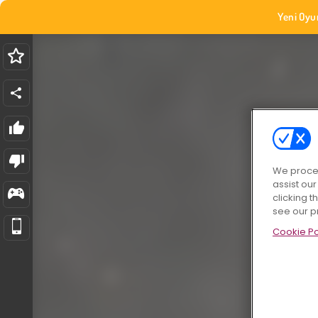
Yeni Oyu
We proces
assist ou
clicking t
see our p
Cookie Po