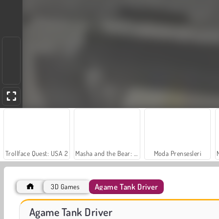
Trollface Quest: USA 2
Masha and the Bear: Meadows
Moda Prensesleri
Agame Tank Driver
3D Games
Charm Farm
Let's Fish!
Agame Tank Driver