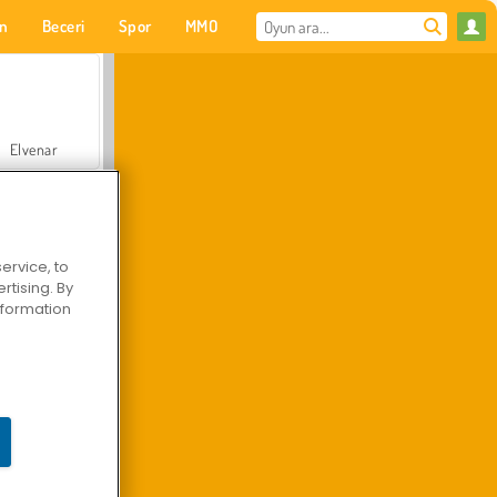
on
Beceri
Spor
MMO
Senin için
Elvenar
ervice, to
tising. By
Hastane Cerrah Doktor Oyunu
information
Arazi Aracı Tırmanışı 4x4