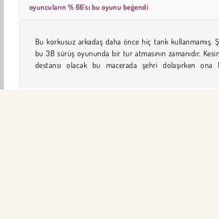
oyuncuların % 66'sı bu oyunu beğendi
Bu korkusuz arkadaş daha önce hiç tank kullanmamış. Ş
Sıkıldığında isterse bir kaslı araba alıp ortalıkta tozu d
bu 3B sürüş oyununda bir tur atmasının zamanıdır. Kesin
destansı olacak bu macerada şehri dolaşırken ona ka
3D
Aksiyon
Macera
Erkek
Suç
Sürüş
ŞİR
Ku