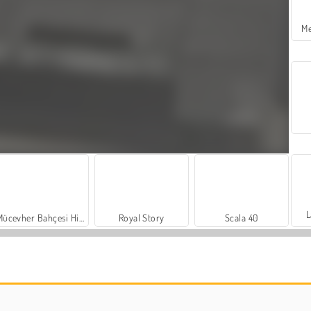
Me
L
Mücevher Bahçesi Hikayesi
Royal Story
Scala 40
İçecekleri Eşle
Büyük Mahjong Eşleme