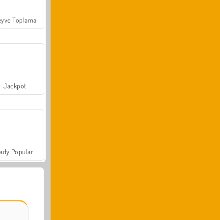
yve Toplama
Jackpot
ady Popular