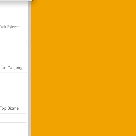
Tatlı Eşleme
fari Mahjong
Top Dizme