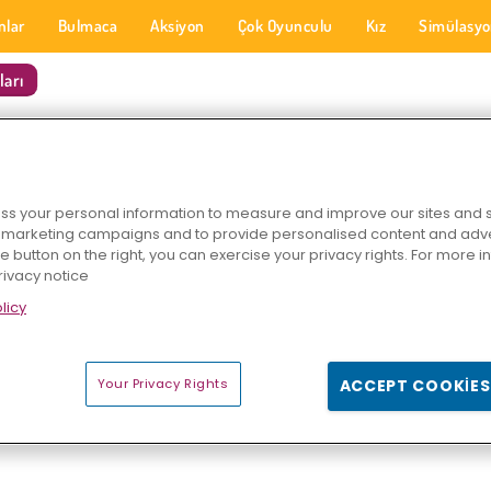
nlar
Bulmaca
Aksiyon
Çok Oyunculu
Kız
Simülasy
ları
 HELL OYUNLARI
s your personal information to measure and improve our sites and s
r marketing campaigns and to provide personalised content and adver
he button on the right, you can exercise your privacy rights. For more 
rivacy notice
licy
sı
Your Privacy Rights
ACCEPT COOKIES