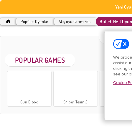
Yeni Oyu
Bullet Hell Oyun
Popüler Oyunlar
Atış oyunlarımızda
BULLET
We proces
POPULAR GAMES
assist ou
clicking t
see our p
Cookie Po
Gun Blood
Sniper Team 2
Uzay Patlama