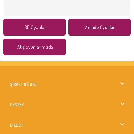
3D Oyunlar
Arcade Oyunlari
Atış oyunlarımızda
ŞİRKET BİLGİSİ
Kullanım Koşulları
DESTEK
Gizlilik İlkesi
Yardım
DİLLER