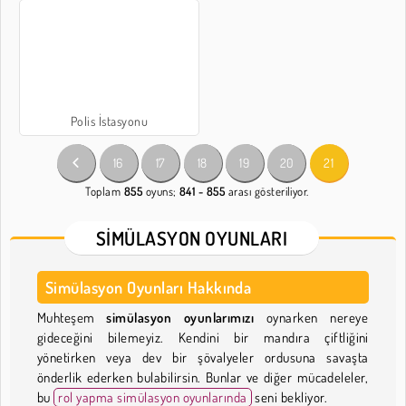
Polis İstasyonu
16
17
18
19
20
21
Toplam
855
oyuns;
841 - 855
arası gösteriliyor.
SIMÜLASYON OYUNLARI
Simülasyon Oyunları Hakkında
Muhteşem
simülasyon oyunlarımızı
oynarken nereye
gideceğini bilemeyiz. Kendini bir mandıra çiftliğini
yönetirken veya dev bir şövalyeler ordusuna savaşta
önderlik ederken bulabilirsin. Bunlar ve diğer mücadeleler,
bu
rol yapma simülasyon oyunlarında
seni bekliyor.