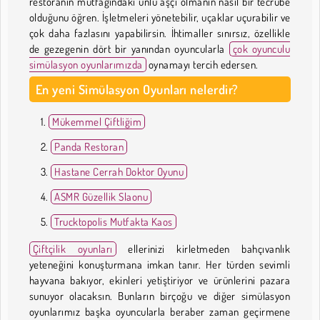
restoranın mutfağındaki ünlü aşçı olmanın nasıl bir tecrübe
olduğunu öğren. İşletmeleri yönetebilir, uçaklar uçurabilir ve
çok daha fazlasını yapabilirsin. İhtimaller sınırsız, özellikle
de gezegenin dört bir yanından oyuncularla
çok oyunculu
simülasyon oyunlarımızda
oynamayı tercih edersen.
En yeni Simülasyon Oyunları nelerdir?
Mükemmel Çiftliğim
Panda Restoran
Hastane Cerrah Doktor Oyunu
ASMR Güzellik Slaonu
Trucktopolis Mutfakta Kaos
Çiftçilik oyunları
ellerinizi kirletmeden bahçıvanlık
yeteneğini konuşturmana imkan tanır. Her türden sevimli
hayvana bakıyor, ekinleri yetiştiriyor ve ürünlerini pazara
sunuyor olacaksın. Bunların birçoğu ve diğer simülasyon
oyunlarımız başka oyuncularla beraber zaman geçirmene