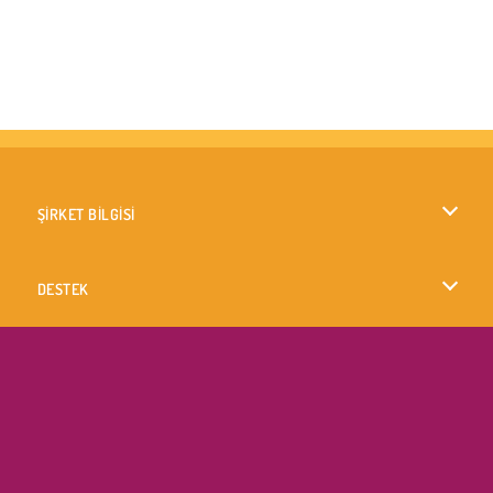
ŞİRKET BİLGİSİ
Kullanım Koşulları
DESTEK
Gizlilik İlkesi
Yardım
DİLLER
Çerezler
English
Çerez Onayı
British English