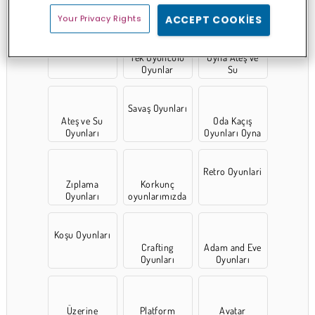
Your Privacy Rights
ACCEPT COOKIES
Kral Oyunları
Tek Oyunculu
Oyna Ateş ve
Oyunlar
Su
Savaş Oyunları
Ateş ve Su
Oda Kaçış
Oyunları
Oyunları Oyna
Retro Oyunlari
Zıplama
Korkunç
Oyunları
oyunlarımızda
Koşu Oyunları
Crafting
Adam and Eve
Oyunları
Oyunları
Üzerine
Platform
Avatar