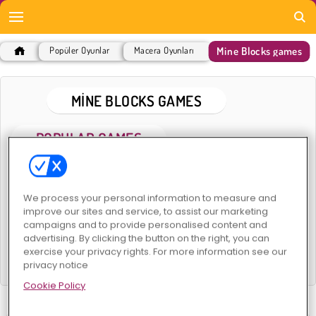
Mine Blocks games
Popüler Oyunlar
Macera Oyunları
MINE BLOCKS GAMES
POPULAR GAMES
We process your personal information to measure and
improve our sites and service, to assist our marketing
campaigns and to provide personalised content and
advertising. By clicking the button on the right, you can
exercise your privacy rights. For more information see our
Epik Maden
Noob Torch Flip 2D
privacy notice
Cookie Policy
İLGILI KATEGORILER