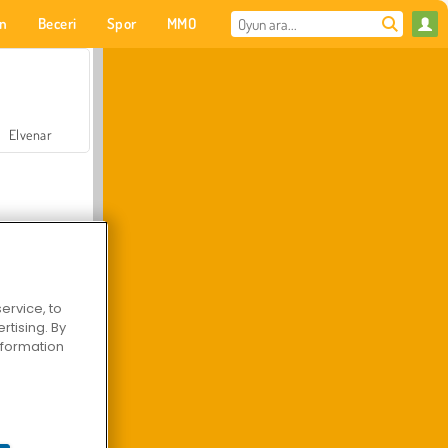
on
Beceri
Spor
MMO
Senin için
Elvenar
ervice, to
tising. By
Hastane Cerrah Doktor Oyunu
information