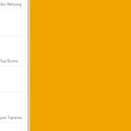
fari Mahjong
Top Dizme
yve Toplama