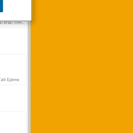
Arazi Aracı Tırmanışı 4x4
Tatlı Eşleme