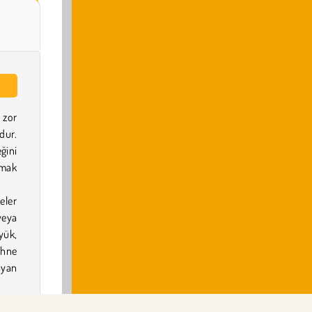
 zor
ur.
ğini
rmak
eler
veya
yük,
ahne
ayan