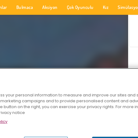
nlar
Bulmaca
Aksiyon
Çok Oyunculu
Kız
Simülasy
s your personal information to measure and improve our sites and s
r marketing campaigns and to provide personalised content and adver
he button on the right, you can exercise your privacy rights. For more 
rivacy notice
licy