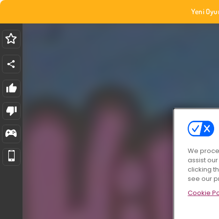
Yeni Oyu
We proces
assist ou
clicking t
see our p
Cookie Po