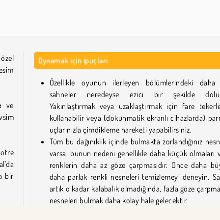
Farm Merge Valley
Heroes of Myths
 özel
Oynamak için ipuçları
esim
Özellikle oyunun ilerleyen bölümlerindeki daha
sahneler neredeyse ezici bir şekilde dolud
e
ve
Yakınlaştırmak veya uzaklaştırmak için fare tekerle
evsim
kullanabilir veya (dokunmatik ekranlı cihazlarda) pa
uçlarınızla çimdikleme hareketi yapabilirsiniz.
Tüm bu dağınıklık içinde bulmakta zorlandığınız nesn
Notre
varsa, bunun nedeni genellikle daha küçük olmaları 
al'da
renklerin daha az göze çarpmasıdır. Önce daha bü
a bir
daha parlak renkli nesneleri temizlemeyi deneyin. S
artık o kadar kalabalık olmadığında, fazla göze çarpm
nesneleri bulmak daha kolay hale gelecektir.
yunu