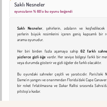
Moda Prensesleri
Masha and the Bear: Meadows
Saklı Nesneler
oyuncuların % 60'sı bu oyunu beğendi
Saklı Nesneler
, şehirlerin, adaların ve keşfedilecek
yerlerin büyük resimlerini içeren geniş kapsamlı bir r
arama oyunudur.
Her biri birden fazla aşamaya sahip
62 farklı sahn
yüzlerce gizli öğe
vardır. Her seviye bölgeyi farklı bir m
veya durumda gösterir ve gizli öğeler de farklı olacaktır.
Bu oyundaki sahneler çeşitli ve yaratıcıdır. Paris'teki 
Dame'ın yangını ve onarımından Florida'daki Cape Canaver
bir roket fırlatılmasına ve Dakar Rallisi sırasında Sahra'd
pitstop'a kadar.
Bu oyun günlerce bağımlılık yapan resim arama o