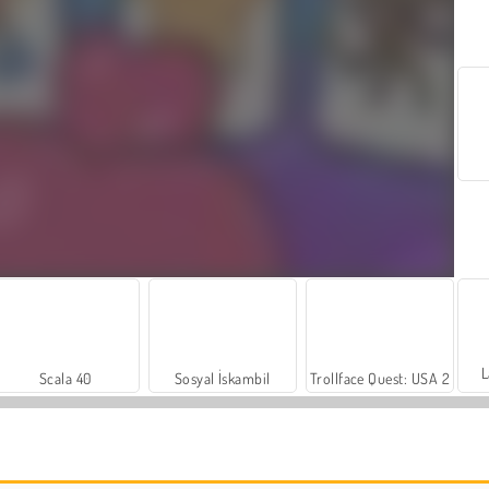
L
Scala 40
Sosyal İskambil
Trollface Quest: USA 2