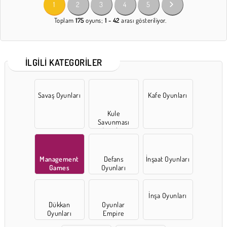
1
2
3
4
5
Toplam
175
oyuns;
1 - 42
arası gösteriliyor.
İLGILI KATEGORILER
Savaş Oyunları
Kafe Oyunları
Kule
Savunması
Oyunları
Management
Defans
İnşaat Oyunları
Games
Oyunları
İnşa Oyunları
Dükkan
Oyunlar
Oyunları
Empire