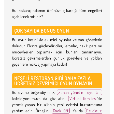
Bu kıskanç adamın önünüze çıkardığı tüm engelleri
aşabilecek misiniz?
ÇOK SAYIDA BONUS OYUN
Bu oyun kesinlikle ek mini oyunlar ve yan görevlerle
doludur. Ekstra güçlendiriciler, jetonlar, nakit para ve
mücevherler toplamak için bunları tamamlayın.
Ücretsiz çevirmelerden günlük görevlere ve yoldan
geçenlere makyaj yapmaya kadar!
NEŞELI RESTORAN GIBI DAHA FAZLA
ÜCRETSIZ ÇEVRIMIÇI OYUN OYNAYIN
Bu oyunu beğendiyseniz,
zaman yönetimi oyunları
koleksiyonumuza da göz atın.
Virtual Families
'de
yemek yapan bir ailenin yeni evlerini kurtarmasına
yardım edin: Örneğin,
Cook Off
. Ya da
Delicious: