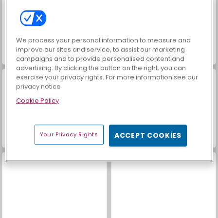
We process your personal information to measure and
improve our sites and service, to assist our marketing
Masha and the Bear: Meadows
Royal Story
campaigns and to provide personalised content and
advertising. By clicking the button on the right, you can
exercise your privacy rights. For more information see our
privacy notice
Cookie Policy
Your Privacy Rights
ACCEPT COOKIES
Heroes of Myths
Sosyal İskambil