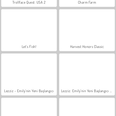
Trollface Quest: USA 2
Charm Farm
Let's Fish!
Harvest Honors Classic
Lezziz - Emily'nin Yeni Başlangıcı
Lezziz: Emily'nin Yeni Başlangıcı Sevgililer Günü Özel