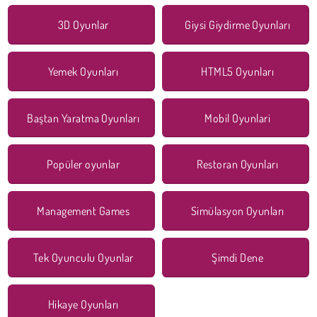
3D Oyunlar
Giysi Giydirme Oyunları
Yemek Oyunları
HTML5 Oyunları
Baştan Yaratma Oyunları
Mobil Oyunlari
Popüler oyunlar
Restoran Oyunları
Management Games
Simülasyon Oyunları
Tek Oyunculu Oyunlar
Şimdi Dene
Hikaye Oyunları