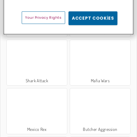
Your Privacy Rights
ACCEPT COOKIES
Çete Şehri - Öldürmek İçin Ateş Et
Warscrap.io
Shark Attack
Mafia Wars
Mexico Rex
Butcher Aggression