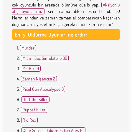
çok oyunculu bir arenada ölümüne düello yap.
Aksiyonlu
atış oyunlarımız
seni daima diken üstünde tutacak!
Mermilerinden ve zaman zaman el bombasından kaçarken
düşmanlarını yok etmek için gereken niteliklerin var mı?
En iyi Öldürme Oyunları nelerdir?
Murder
Miami Suç Simülatörü 3B
Mr. Bullet
Zaman Nişancısı 2
Pixel Gun Apocalypse 3
Jeff the Killer
Puppet Killer
Rio Rex
Çete Şehri - Öldürmek İçin Ateş Et