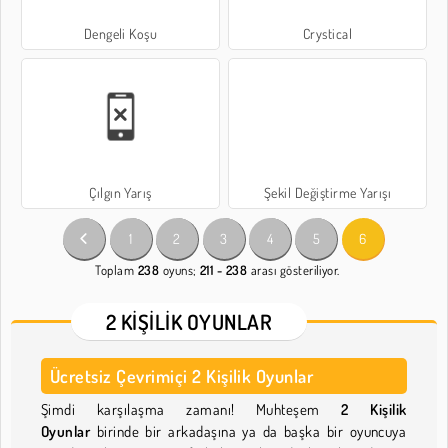
Dengeli Koşu
Crystical
Çılgın Yarış
Şekil Değiştirme Yarışı
1
2
3
4
5
6
Toplam
238
oyuns;
211 - 238
arası gösteriliyor.
2 KIŞILIK OYUNLAR
Ücretsiz Çevrimiçi 2 Kişilik Oyunlar
Şimdi karşılaşma zamanı! Muhteşem
2 Kişilik
Oyunlar
birinde bir arkadaşına ya da başka bir oyuncuya