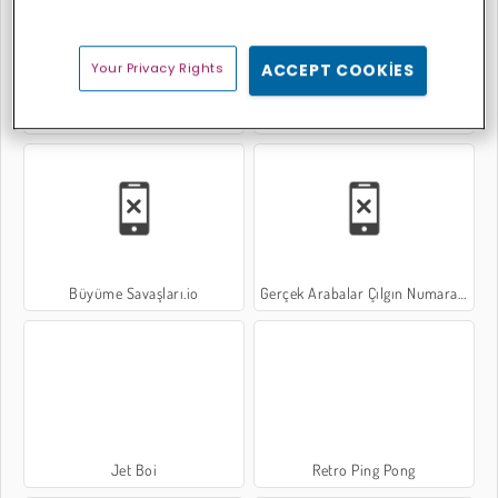
Your Privacy Rights
ACCEPT COOKIES
Chess Grandmaster
Funny Food Duel
Büyüme Savaşları.io
Gerçek Arabalar Çılgın Numaralar
Jet Boi
Retro Ping Pong