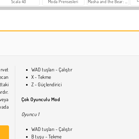
Scala 40
Moda Prensesleri
Masha and the Bear: Meadows
Sosyal İskambil
Trollface Quest: USA 2
rvet
WAD tuşları - Çalıştır
ecan
X - Tekme
ttaki
Z - Güçlendirici
rdır.
veya
Çok Oyunculu Mod
vada
Oyuncu 1
WAD tuşları - Çalıştır
B tuşu - Tekme