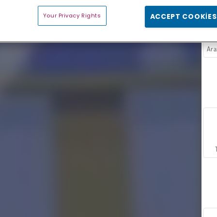
Your Privacy Rights
ACCEPT COOKIES