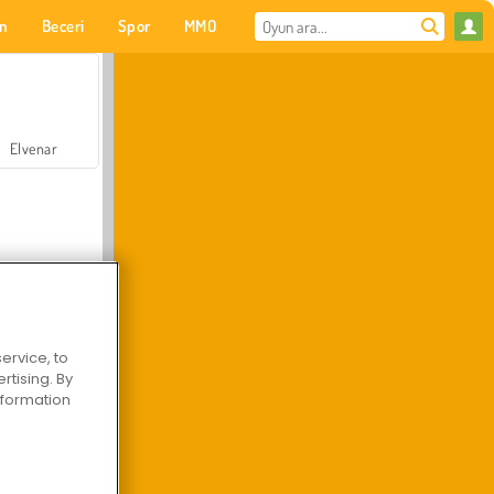
on
Beceri
Spor
MMO
Senin için
Elvenar
ervice, to
Hastane Cerrah Doktor Oyunu
tising. By
information