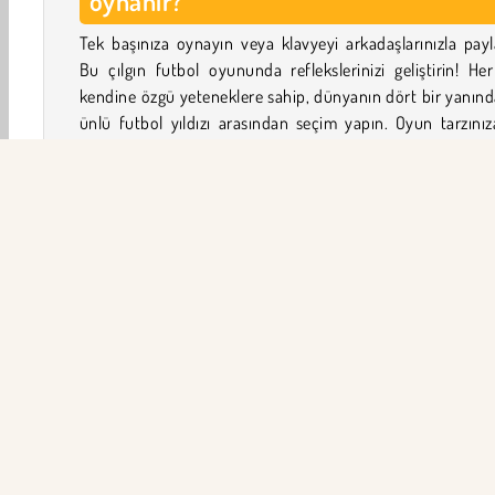
oynanır?
Tek başınıza oynayın veya klavyeyi arkadaşlarınızla payl
Bu çılgın futbol oyununda reflekslerinizi geliştirin! Her
kendine özgü yeteneklere sahip, dünyanın dört bir yanın
ünlü futbol yıldızı arasından seçim yapın. Oyun tarzını
uygun olanı bulmak için farklı futbol yıldızlarını deneyin.
Maça başlamak için mevcut 2 oyun modundan birini seçin
oyunculu ortamda iki seçeneğiniz var:
Dostluk Modu
, rastgele bir rakibe karşı hızlı, tek başın
maçtır. Elinizden geleni yapın ya da sadece alış
olarak değerlendirin.
Turnuva Modu
daha büyük bir taahhüttür. Bur
gittikçe daha zor rakipleri yenerek turnuva sıralama
yükselmeniz gerekir. Becerilerinizi gösterin ve tu
şampiyonu olun!
Ayrıca 2 oyunculu modda arkadaşlarınızla da oynayabilirs