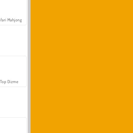
fari Mahjong
Top Dizme