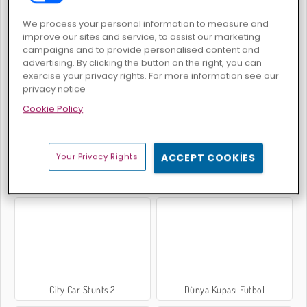
We process your personal information to measure and
improve our sites and service, to assist our marketing
campaigns and to provide personalised content and
advertising. By clicking the button on the right, you can
Ninja Obby Parkuru
Basketbol Yıldızları 2026
exercise your privacy rights. For more information see our
privacy notice
Cookie Policy
Your Privacy Rights
ACCEPT COOKIES
Zorlu Geometri X
Süper Arabalar Tehlikeli Sürüş
City Car Stunts 2
Dünya Kupası Futbol