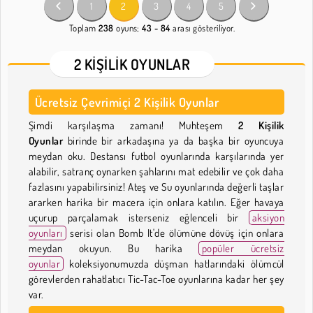
1
2
3
4
5
Toplam
238
oyuns;
43 - 84
arası gösteriliyor.
2 KIŞILIK OYUNLAR
Ücretsiz Çevrimiçi 2 Kişilik Oyunlar
Şimdi karşılaşma zamanı! Muhteşem
2 Kişilik
Oyunlar
birinde bir arkadaşına ya da başka bir oyuncuya
meydan oku. Destansı futbol oyunlarında karşılarında yer
alabilir, satranç oynarken şahlarını mat edebilir ve çok daha
fazlasını yapabilirsiniz! Ateş ve Su oyunlarında değerli taşlar
ararken harika bir macera için onlara katılın. Eğer havaya
uçurup parçalamak isterseniz eğlenceli bir
aksiyon
oyunları
serisi olan Bomb It'de ölümüne dövüş için onlara
meydan okuyun. Bu harika
popüler ücretsiz
oyunlar
koleksiyonumuzda düşman hatlarındaki ölümcül
görevlerden rahatlatıcı Tic-Tac-Toe oyunlarına kadar her şey
var.