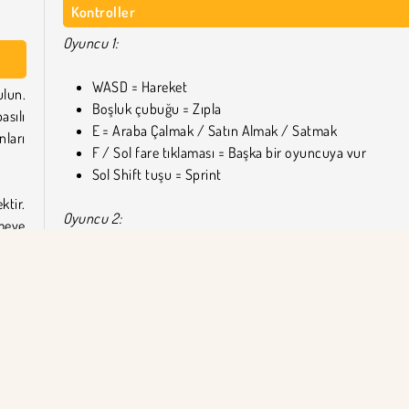
Kontroller
Oyuncu 1:
WASD = Hareket
ulun.
Boşluk çubuğu = Zıpla
sılı
E = Araba Çalmak / Satın Almak / Satmak
ları
F / Sol fare tıklaması = Başka bir oyuncuya vur
Sol Shift tuşu = Sprint
ktir.
Oyuncu 2:
meye
Ok tuşları = Hareket
L = Atlama
O = Araba Çalmak / Satın Almak / Satmak
ktır.
K = Başka bir oyuncuya vurmak
Lazer
J = Sprint
 için
Kendi
Şunun gibi daha fazla ücretsiz oyun oynayın: Araba Çal