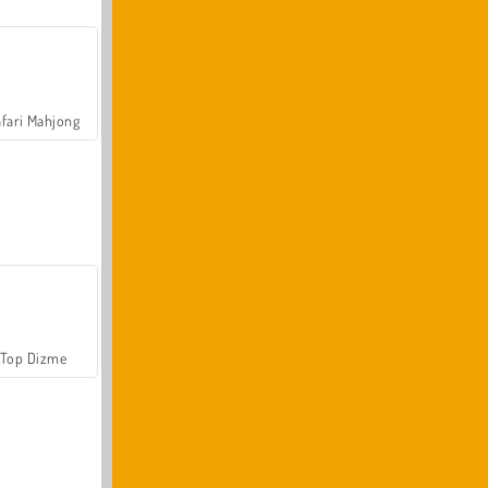
fari Mahjong
Top Dizme