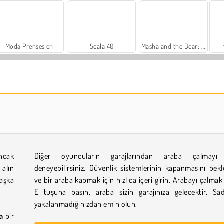
L
Moda Prensesleri
Scala 40
Masha and the Bear: Meadows
Trollface Quest: USA 2
Royal Story
ancak
Diğer oyuncuların garajlarından araba çalmayı
 alın
deneyebilirsiniz. Güvenlik sistemlerinin kapanmasını bekl
başka
ve bir araba kapmak için hızlıca içeri girin. Arabayı çalmak 
E tuşuna basın, araba sizin garajınıza gelecektir. Sa
yakalanmadığınızdan emin olun.
a
bir