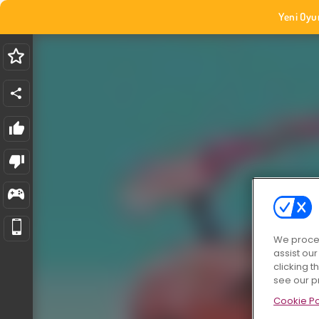
Yeni Oyu
We proces
assist ou
clicking t
see our p
Cookie Po