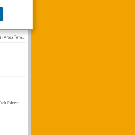
Arazi Aracı Tırmanışı 4x4
Tatlı Eşleme