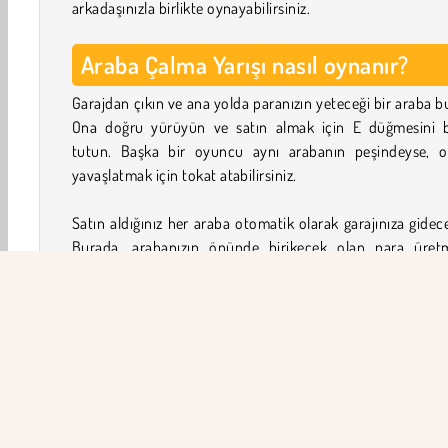
arkadaşınızla birlikte oynayabilirsiniz.
Araba Çalma Yarışı nasıl oynanır?
Garajdan çıkın ve ana yolda paranızın yeteceği bir araba b
Ona doğru yürüyün ve satın almak için E düğmesini ba
tutun. Başka bir oyuncu aynı arabanın peşindeyse, on
yavaşlatmak için tokat atabilirsiniz.
Satın aldığınız her araba otomatik olarak garajınıza gidece
Burada, arabanızın önünde birikecek olan para üret
başlayacaktır. Toplamak için para yığınına doğru yürüyün.
Arabalarınızı korumak
Araba ne kadar masraflı olursa, o kadar para toplayaca
Elbette değerli arabalar da hırsızlar için bir hedeftir. 
ışınlarını aktif hale getirmek ve diğerlerini dışarıda tutmak
garajınızın ortasındaki güvenlik paneline doğru koşun. 