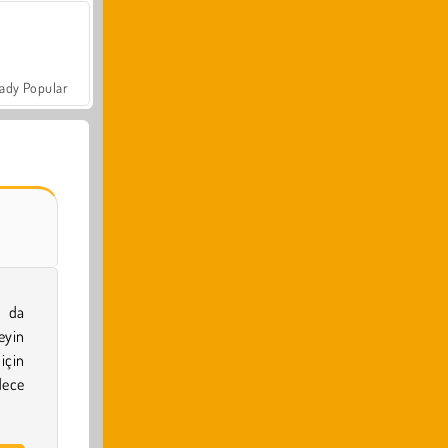
ady Popular
 da
eyin
için
dece