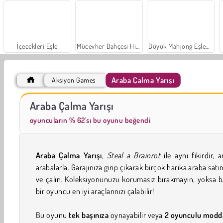
İçecekleri Eşle
Mücevher Bahçesi Hikayesi
Büyük Mahjong Eşleme
Araba Çalma Yarışı
Aksiyon Games
Farm Merge Valley
Sosyal İskambil
Araba Çalma Yarışı
oyuncuların % 62'sı bu oyunu beğendi
Araba Çalma Yarışı
,
Steal a Brainrot
ile aynı fikirdir, 
arabalarla. Garajınıza girip çıkarak birçok harika araba satın
ve çalın. Koleksiyonunuzu korumasız bırakmayın, yoksa 
bir oyuncu en iyi araçlarınızı çalabilir!
Bu oyunu
tek başınıza
oynayabilir veya
2 oyunculu modd