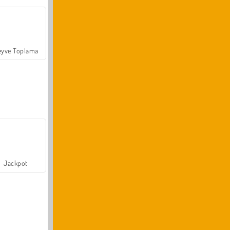
yve Toplama
Jackpot