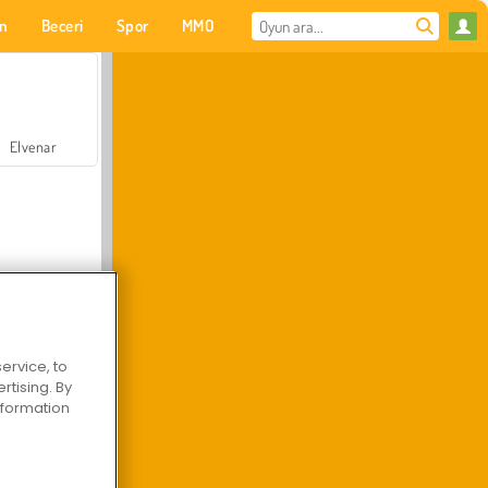
on
Beceri
Spor
MMO
Senin için
Elvenar
ervice, to
Hastane Cerrah Doktor Oyunu
tising. By
information