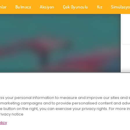
nlar
Bulmaca
Aksiyon
Çok Oyunculu
Kız
Simülasy
s your personal information to measure and improve our sites and s
r marketing campaigns and to provide personalised content and adver
he button on the right, you can exercise your privacy rights. For more 
rivacy notice
licy