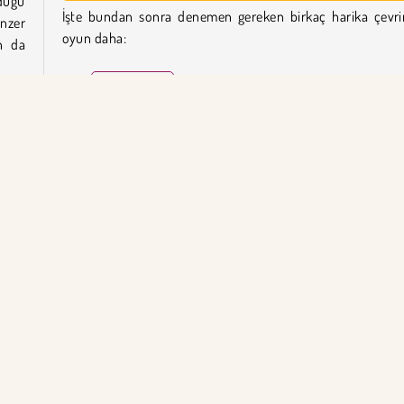
nduğu
İşte bundan sonra denemen gereken birkaç harika çevri
enzer
oyun daha:
an da
Kitten Match
Find the Pair: Cartoon
Bubble Shooter Classic
Aynı
Pull Mermaid Out
ldır.
olan
Ters Düz'ü kim geliştirdi?
zlıca
Ters Düz, Arkadium tarafından geliştirilmiştir.
n.
Tek Oyunculu