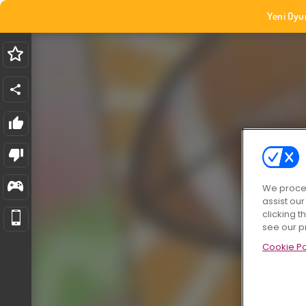
Yeni Oyu
We proces
assist ou
clicking t
see our p
Cookie Po