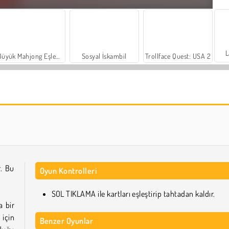
L
Büyük Mahjong Eşleme
Sosyal İskambil
Trollface Quest: USA 2
Farm Merge Valley
Heroes of Myths
r. Bu
Oyun Kontrolleri
SOL TIKLAMA ile kartları eşleştirip tahtadan kaldır.
a bir
 için
Benzer Oyunlar