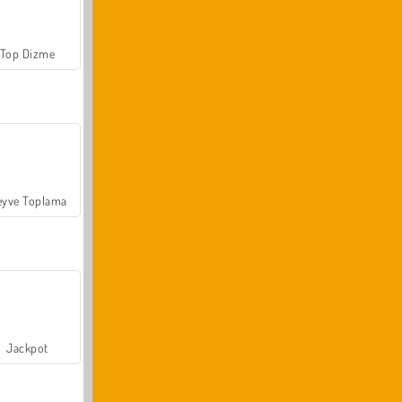
Top Dizme
yve Toplama
Jackpot