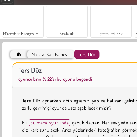
Mücevher Bahçesi Hikayesi
Scala 40
İçecekleri Eşle
Ters Düz
Masa ve Kart Games
Masha and the Bear: Meadows
Moda Prensesleri
Ters Düz
oyuncuların % 22'sı bu oyunu beğendi
Ters Düz
oynarken zihin egzersizi yap ve hafızanı gelişti
zorlu çevrimiçi oyunda ustalaşabilecek misin?
Bu
bulmaca oyununda
çabuk davran. Her seviyede san
dizi kart sunulacak. Arka yüzlerindeki fotoğrafları görmek