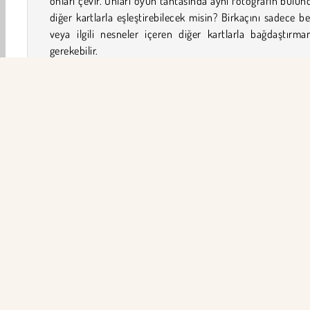
onları çevir. Onları oyun tahtasında aynı fotoğrafın bulu
diğer kartlarla eşleştirebilecek misin? Birkaçını sadece b
veya ilgili nesneler içeren diğer kartlarla bağdaştırm
gerekebilir.
Ters Düz nasıl oynanır?
Bu
hafıza oyununu
oynarken kafayı yememeye çalış. 
veya benzer olan kartları birbiriyle eşleştirip tahtadan ka
Örneğin, üzerinde basketbol topu olan bir kartı, pota 
başka bir kartla eşleştirmen gerekebilir. Ayrıca kartları hı
bağdaştırabilirsen etkileyici puan bonusları da kazanacaksı
Masa ve Kart
Kart
HTML5
Mobil
Bulmaca