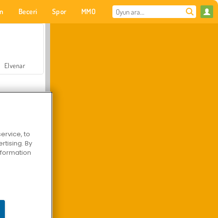
on
Beceri
Spor
MMO
Senin için
Elvenar
ervice, to
tising. By
Hastane Cerrah Doktor Oyunu
information