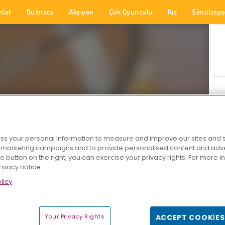
nlar
Bulmaca
Aksiyon
Çok Oyunculu
Kız
Simülasy
s your personal information to measure and improve our sites and s
r marketing campaigns and to provide personalised content and adver
he button on the right, you can exercise your privacy rights. For more 
rivacy notice
licy
Your Privacy Rights
ACCEPT COOKIES