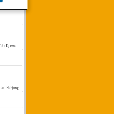
Arazi Aracı Tırmanışı 4x4
Tatlı Eşleme
fari Mahjong