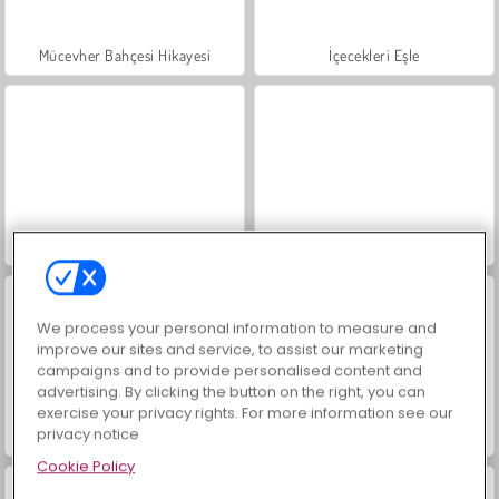
Mücevher Bahçesi Hikayesi
İçecekleri Eşle
Büyük Mahjong Eşleme
Trollface Quest: USA 2
We process your personal information to measure and
improve our sites and service, to assist our marketing
campaigns and to provide personalised content and
advertising. By clicking the button on the right, you can
exercise your privacy rights. For more information see our
privacy notice
Masha and the Bear: Meadows
Moda Prensesleri
Cookie Policy