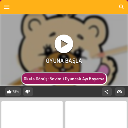
Okula Dönüş: Sevimli Oyuncak Ayı Boyama
78%