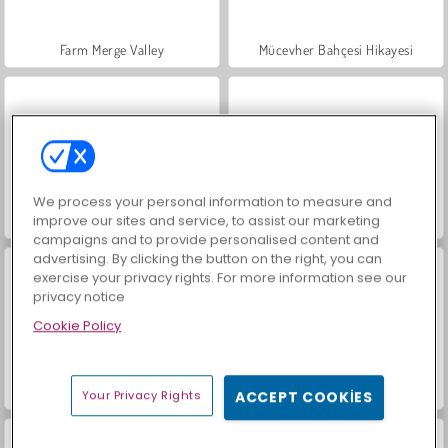
Farm Merge Valley
Mücevher Bahçesi Hikayesi
We process your personal information to measure and
improve our sites and service, to assist our marketing
Masha and the Bear: Meadows
Royal Story
campaigns and to provide personalised content and
advertising. By clicking the button on the right, you can
exercise your privacy rights. For more information see our
privacy notice
Cookie Policy
Scala 40
İçecekleri Eşle
Your Privacy Rights
ACCEPT COOKIES