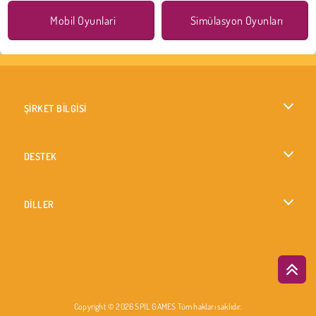
Mobil Oyunlari
Simülasyon Oyunları
ŞİRKET BİLGİSİ
Kullanım Koşulları
DESTEK
Gizlilik İlkesi
Yardım
DİLLER
Çerezler
British English
Çerez Onayı
Русский
Copyright © 2026 SPIL GAMES Tüm hakları saklıdır.