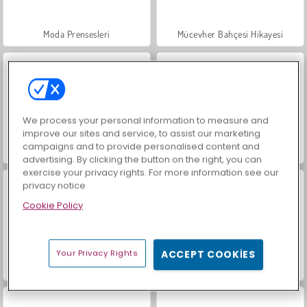
Moda Prensesleri
Mücevher Bahçesi Hikayesi
We process your personal information to measure and
improve our sites and service, to assist our marketing
campaigns and to provide personalised content and
Farm Merge Valley
Masha and the Bear: Meadows
advertising. By clicking the button on the right, you can
exercise your privacy rights. For more information see our
privacy notice
Cookie Policy
Your Privacy Rights
ACCEPT COOKIES
Royal Story
Scala 40