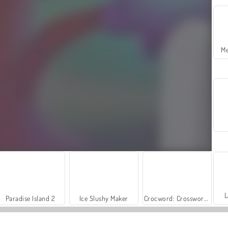
Me
L
Paradise Island 2
Ice Slushy Maker
Crocword: Crossword Puzzle Game