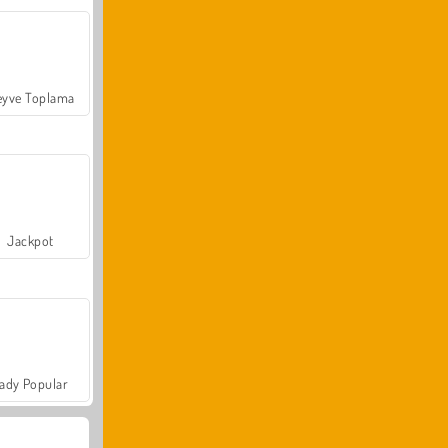
yve Toplama
Jackpot
ady Popular