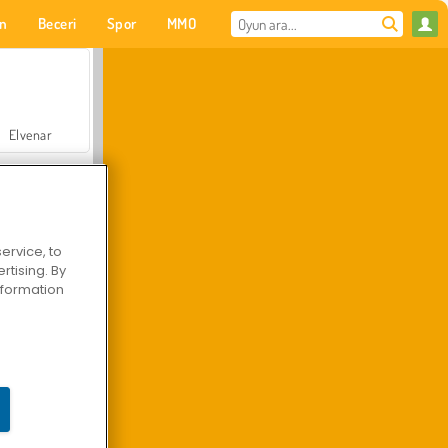
on
Beceri
Spor
MMO
Senin için
Elvenar
ervice, to
tising. By
Hastane Cerrah Doktor Oyunu
information
Arazi Aracı Tırmanışı 4x4