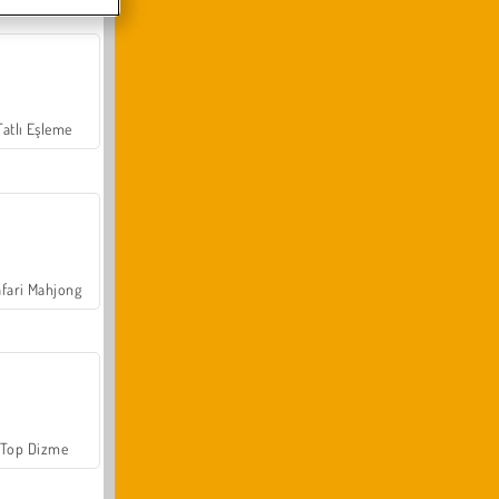
Tatlı Eşleme
fari Mahjong
Top Dizme