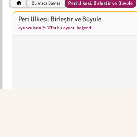
Peri Ülkesi: Birleştir ve Büyüle
Bulmaca Games
Mücevher Bahçesi Hikayesi
Mergest Kingdom
Peri Ülkesi: Birleştir ve Büyüle
oyuncuların % 70'sı bu oyunu beğendi
Peri
tarım Oyunlari
HTML5
3 Eşleştirme
Mob