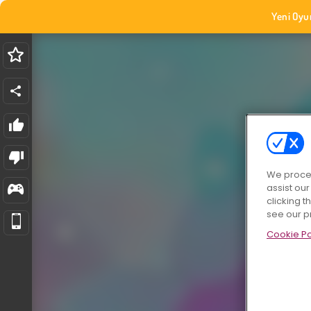
Yeni Oyu
We proces
assist ou
clicking t
see our p
Cookie Po