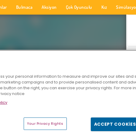
nlar
Bulmaca
Aksiyon
Çok Oyunculu
Kız
Simülasy
s your personal information to measure and improve our sites and s
r marketing campaigns and to provide personalised content and adver
he button on the right, you can exercise your privacy rights. For more 
rivacy notice
licy
Your Privacy Rights
ACCEPT COOKIES