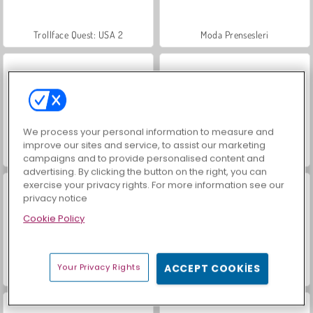
Trollface Quest: USA 2
Moda Prensesleri
We process your personal information to measure and
improve our sites and service, to assist our marketing
Mücevher Bahçesi Hikayesi
Masha and the Bear: Meadows
campaigns and to provide personalised content and
advertising. By clicking the button on the right, you can
exercise your privacy rights. For more information see our
privacy notice
Cookie Policy
Your Privacy Rights
ACCEPT COOKIES
Scala 40
İçecekleri Eşle