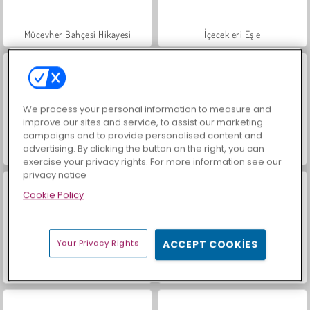
Mücevher Bahçesi Hikayesi
İçecekleri Eşle
We process your personal information to measure and
improve our sites and service, to assist our marketing
campaigns and to provide personalised content and
advertising. By clicking the button on the right, you can
Büyük Mahjong Eşleme
Trollface Quest: USA 2
exercise your privacy rights. For more information see our
privacy notice
Cookie Policy
Your Privacy Rights
ACCEPT COOKIES
Masha and the Bear: Meadows
Scala 40