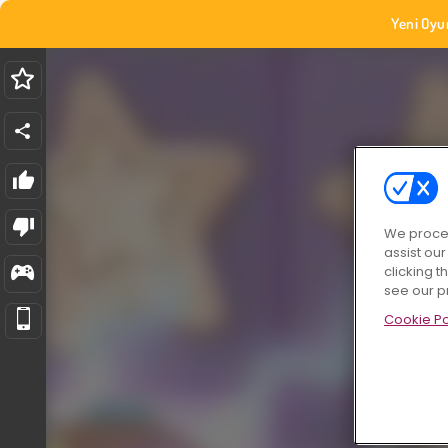
Yeni Oyu
We proces
assist ou
clicking t
see our p
Cookie Po