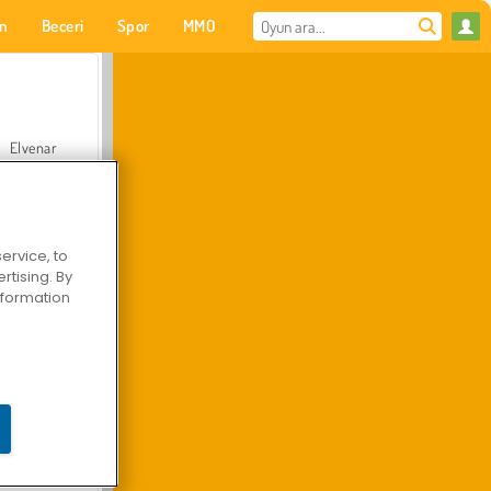
on
Beceri
Spor
MMO
Senin için
Elvenar
ervice, to
tising. By
Hastane Cerrah Doktor Oyunu
information
Arazi Aracı Tırmanışı 4x4