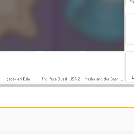
Me
L
İçecekleri Eşle
Trollface Quest: USA 2
Masha and the Bear: Meadows
Harvest Honors Classic
Farm Merge Valley