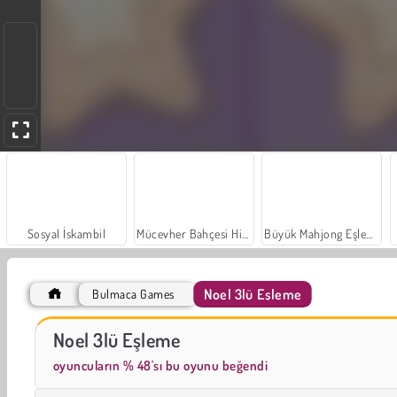
Sosyal İskambil
Mücevher Bahçesi Hikayesi
Büyük Mahjong Eşleme
Noel 3lü Eşleme
Bulmaca Games
Scala 40
Moda Prensesleri
Noel 3lü Eşleme
oyuncuların % 48'sı bu oyunu beğendi