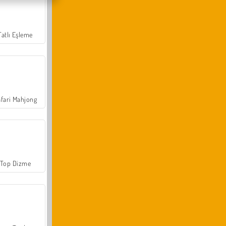
Tatlı Eşleme
fari Mahjong
Top Dizme