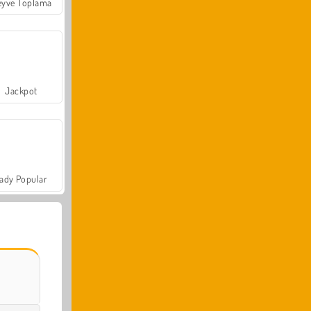
yve Toplama
Jackpot
ady Popular