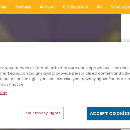
nlar
Bulmaca
Aksiyon
Çok Oyunculu
Kız
Simülasy
s your personal information to measure and improve our sites and s
r marketing campaigns and to provide personalised content and adver
he button on the right, you can exercise your privacy rights. For more 
rivacy notice
licy
Your Privacy Rights
ACCEPT COOKIES