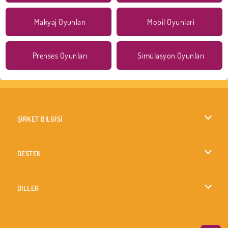
Makyaj Oyunları
Mobil Oyunlari
Prenses Oyunları
Simülasyon Oyunları
ŞİRKET BİLGİSİ
Kullanım Koşulları
DESTEK
Gizlilik İlkesi
Yardım
DİLLER
Çerezler
British English