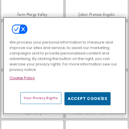
Farm Merge Valley
Çekici Prenses Angelic
We process your personal information to measure and
improve our sites and service, to assist our marketing
campaigns and to provide personalised content and
advertising. By clicking the button on the right, you can
Mücevher Bahçesi Hikayesi
Masha and the Bear: Meadows
exercise your privacy rights. For more information see our
privacy notice
Cookie Policy
Your Privacy Rights
ACCEPT COOKIES
Royal Story
Prensesin Bahar Modası Gösterisi