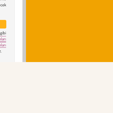
ecek
gibi
ları
ları
z.
oyun
rümü