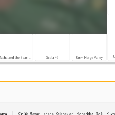
L
Masha and the Bear: Meadows
Scala 40
Farm Merge Valley
Royal Story
Let's Fish!
alama
Küçük Beyaz Lahana Kelebekleri, Monarklar, Doğu Kuyr