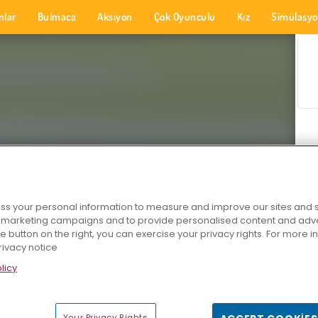
nlar
Bulmaca
Aksiyon
Çok Oyunculu
Kız
Simülasy
s your personal information to measure and improve our sites and s
r marketing campaigns and to provide personalised content and adver
he button on the right, you can exercise your privacy rights. For more 
rivacy notice
licy
Your Privacy Rights