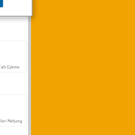
Arazi Aracı Tırmanışı 4x4
Tatlı Eşleme
fari Mahjong