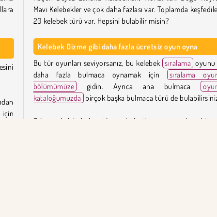
llara
Mavi Kelebekler ve çok daha fazlası var. Toplamda keşfedil
20 kelebek türü var. Hepsini bulabilir misin?
Kelebek Dizme gibi daha fazla ücretsiz oyun oyna
Bu tür oyunları seviyorsanız, bu kelebek
sıralama
oyunu 
sini
daha fazla bulmaca oynamak için
sıralama oyun
bölümümüze
gidin. Ayrıca ana bulmaca
oyun
kataloğumuzda
birçok başka bulmaca türü de bulabilirsini
ndan
 için
Eşleşen kelebek kanatlarını birleştirmeniz gereken bir 
tır.
arıyorsanız, Butterfly
Kyoudai
veya güncellenmiş sü
Butterfly
Shimai
'yi deneyin.
ya o
Kelebek Dizme'yi kim yarattı?
özün.
Kelebek Dizme
Movisoft tarafından oluşturulmuştur.
e her
Kelebek Dizme ne zaman yayınlandı?