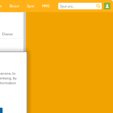
on
Beceri
Spor
MMO
Senin için
Elvenar
ervice, to
tising. By
Hastane Cerrah Doktor Oyunu
information