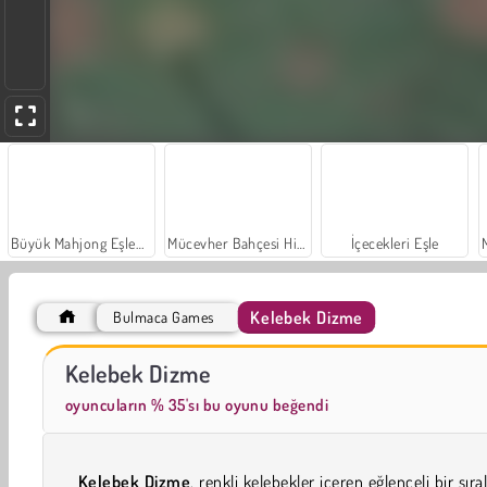
Büyük Mahjong Eşleme
Mücevher Bahçesi Hikayesi
İçecekleri Eşle
Kelebek Dizme
Bulmaca Games
Sosyal İskambil
Trollface Quest: USA 2
Kelebek Dizme
oyuncuların % 35'sı bu oyunu beğendi
Kelebek Dizme
, renkli kelebekler içeren eğlenceli bir sır