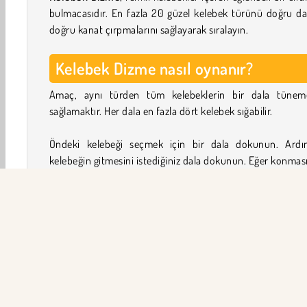
bulmacasıdır. En fazla 20 güzel kelebek türünü doğru da
doğru kanat çırpmalarını sağlayarak sıralayın.
Kelebek Dizme nasıl oynanır?
Amaç, aynı türden tüm kelebeklerin bir dala tüneme
sağlamaktır. Her dala en fazla dört kelebek sığabilir.
Öndeki kelebeği seçmek için bir dala dokunun. Ardı
kelebeğin gitmesini istediğiniz dala dokunun. Eğer konması
yeterli alan varsa, o zaman kanat çırpacak ve oraya konacak
Ancak, kelebekleri başka bir dala ancak dal boşsa ve
daldaki ön kelebek aynı türdeyse taşıyabilirsiniz.
Yeni kelebek türlerinin kilidini açmak için bulmacaları ç
Sıralama bulmaca seviyelerinde yeni bir kelebek türüyl
karşılaştığınızda, fotoğraf albümünüze eklenecektir.