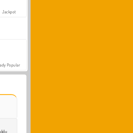
Jackpot
ady Popular
uklu