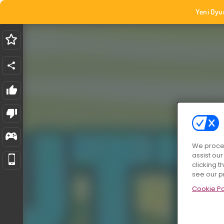
Yeni Oyu
We proces
assist ou
clicking t
see our p
Cookie Po