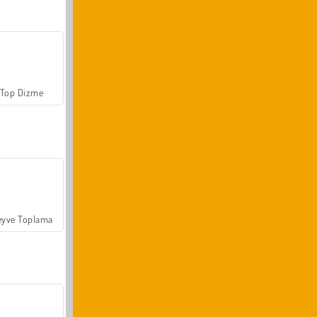
Top Dizme
yve Toplama