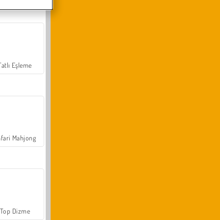
Tatlı Eşleme
fari Mahjong
Top Dizme