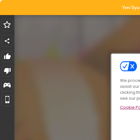
Yeni Oyu
We proces
assist ou
clicking t
see our p
Cookie Po