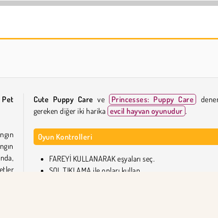
Heroes of Myths
Charm Farm
 Pet
Cute Puppy Care
ve
Princesses: Puppy Care
dene
gereken diğer iki harika
evcil hayvan oyunudur
.
ngın
Oyun Kontrolleri
angın
nda,
FAREYİ KULLANARAK eşyaları seç.
tler
SOL TIKLAMA ile onları kullan.