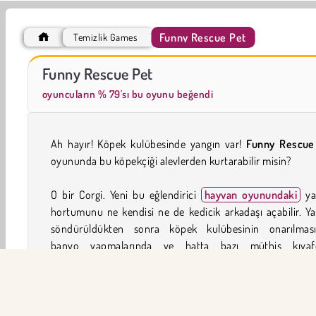
Funny Rescue Pet
Temizlik Games
İçecekleri Eşle
Büyük Mahjong Eşleme
Funny Rescue Pet
oyuncuların % 79'sı bu oyunu beğendi
Ah hayır! Köpek kulübesinde yangın var!
Funny Rescue
oyununda bu köpekçiği alevlerden kurtarabilir misin?
O bir Corgi. Yeni bu eğlendirici
hayvan oyunundaki
ya
hortumunu ne kendisi ne de kedicik arkadaşı açabilir. Y
söndürüldükten sonra köpek kulübesinin onarılması
banyo yapmalarında ve hatta bazı müthiş kıyafe
tasarlamalarında onlara yardımcı olabilirsin.