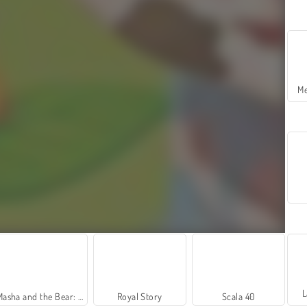
Me
L
Masha and the Bear: Meadows
Royal Story
Scala 40