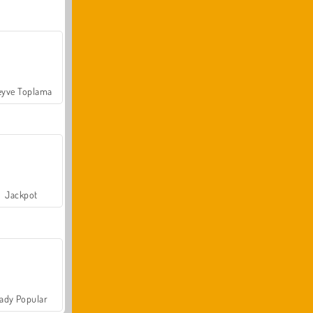
yve Toplama
Jackpot
ady Popular