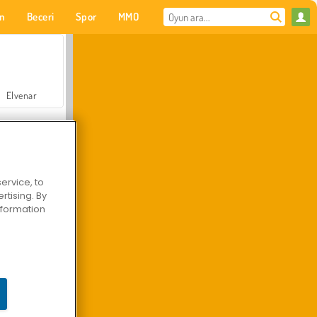
on
Beceri
Spor
MMO
Senin için
Elvenar
ervice, to
tising. By
Hastane Cerrah Doktor Oyunu
information
Arazi Aracı Tırmanışı 4x4