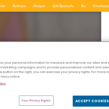
nlar
Bulmaca
Aksiyon
Çok Oyunculu
Kız
Simülasy
s your personal information to measure and improve our sites and s
r marketing campaigns and to provide personalised content and adver
he button on the right, you can exercise your privacy rights. For more 
rivacy notice
licy
Your Privacy Rights
ACCEPT COOKIES