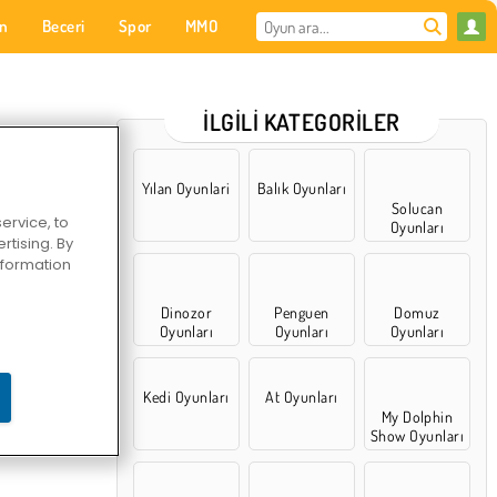
on
Beceri
Spor
MMO
Senin için
İLGILI KATEGORILER
Yılan Oyunlari
Balık Oyunları
Solucan
ervice, to
Oyunları
tising. By
information
Dinozor
Penguen
Domuz
Oyunları
Oyunları
Oyunları
Kedi Oyunları
At Oyunları
My Dolphin
Show Oyunları