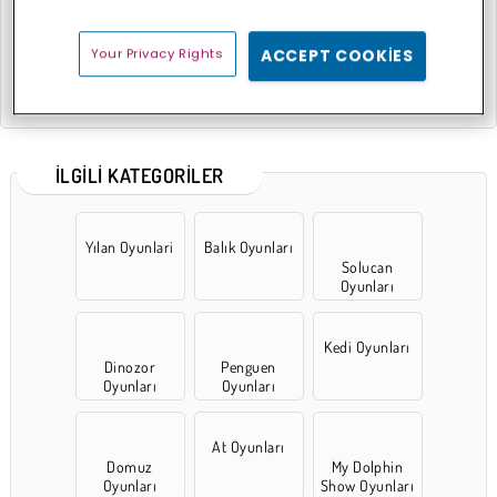
Your Privacy Rights
ACCEPT COOKIES
Fare Arty ve Arkadaşları Boyama Kitabı
Bombacı Kunduz
İLGILI KATEGORILER
Yılan Oyunlari
Balık Oyunları
Solucan
Oyunları
Kedi Oyunları
Dinozor
Penguen
Oyunları
Oyunları
At Oyunları
Domuz
My Dolphin
Oyunları
Show Oyunları