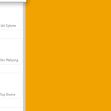
Tatlı Eşleme
fari Mahjong
Top Dizme