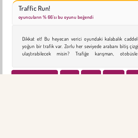
Ateş ve su 1
Tomb of the Mask Neon
Traffic Run!
oyuncuların % 66'sı bu oyunu beğendi
Dikkat et! Bu heyecan verici oyundaki kalabalık caddel
kaçınman ve dört şeritli otobanları geçmen gerekecek. 
yoğun bir trafik var. Zorlu her seviyede arabanı bitiş çizg
ulaştırabilecek misin? Trafiğe karışman, otobüsle
2019’NİN EN İYİLERİ
Erkek
Araba
Clicker
Tık
Popüler Oyunlar
Beceri
Zaman Yönetimi
Trafik o
ŞİR