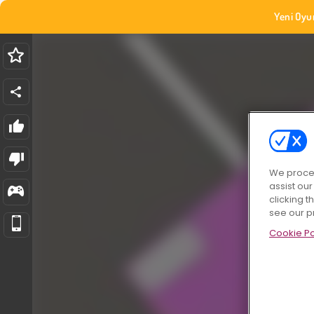
Yeni Oyu
We proces
assist ou
clicking t
see our p
Cookie Po