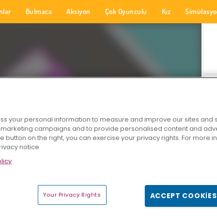
nlar
Bulmaca
Aksiyon
Çok Oyunculu
Kız
Simülasy
s your personal information to measure and improve our sites and s
r marketing campaigns and to provide personalised content and adver
he button on the right, you can exercise your privacy rights. For more 
rivacy notice
licy
Your Privacy Rights
ACCEPT COOKIES