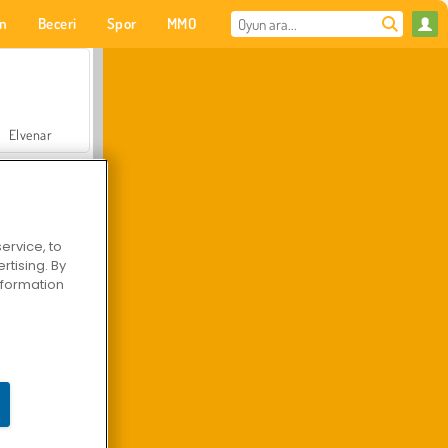
on
Beceri
Spor
MMO
Senin için
Elvenar
ervice, to
tising. By
Hastane Cerrah Doktor Oyunu
information
Arazi Aracı Tırmanışı 4x4