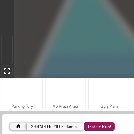
Parking Fury
V6 Arazi Aracı
Kaçış Planı
Traffic Run!
2019’NİN EN İYİLERİ Games