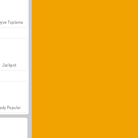
yve Toplama
Jackpot
ady Popular