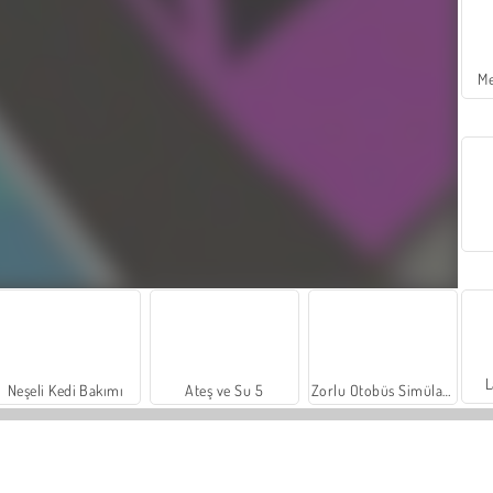
Me
L
Neşeli Kedi Bakımı
Ateş ve Su 5
Zorlu Otobüs Simülasyonu