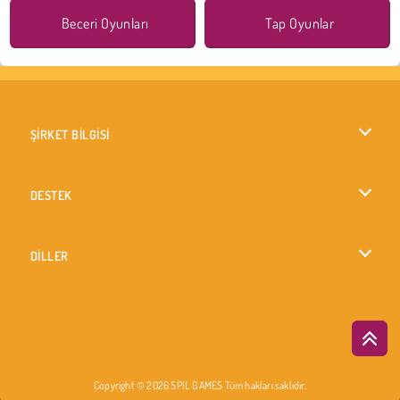
Beceri Oyunları
Tap Oyunlar
ŞİRKET BİLGİSİ
Kullanım Koşulları
DESTEK
Gizlilik İlkesi
Yardım
DİLLER
Çerezler
British English
Çerez Onayı
Deutsch
Copyright © 2026 SPIL GAMES Tüm hakları saklıdır.