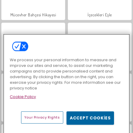
Mücevher Bahçesi Hikayesi
İçecekleri Eşle
We process your personal information to measure and
improve our sites and service, to assist our marketing
Büyük Mahjong Eşleme
Trollface Quest: USA 2
campaigns and to provide personalised content and
advertising. By clicking the button on the right, you can
exercise your privacy rights. For more information see our
privacy notice
Cookie Policy
Masha and the Bear: Meadows
Scala 40
Your Privacy Rights
ACCEPT COOKIES