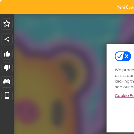
Yeni Oyu
We proces
assist ou
clicking t
see our p
Cookie Po