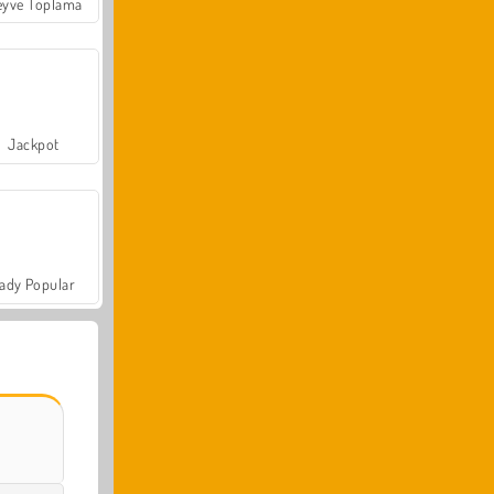
yve Toplama
Jackpot
ady Popular