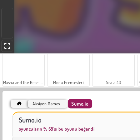
Masha and the Bear: Meadows
Moda Prensesleri
Scala 40
Sumo.io
Aksiyon Games
Büyük Mahjong Eşleme
Sosyal İskambil
Sumo.io
oyuncuların % 58'sı bu oyunu beğendi