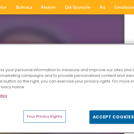
nlar
Bulmaca
Aksiyon
Çok Oyunculu
Kız
Simülasy
s your personal information to measure and improve our sites and s
r marketing campaigns and to provide personalised content and adver
he button on the right, you can exercise your privacy rights. For more 
rivacy notice
licy
Your Privacy Rights
ACCEPT COOKIES