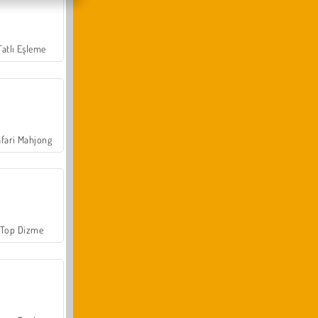
Tatlı Eşleme
fari Mahjong
Top Dizme