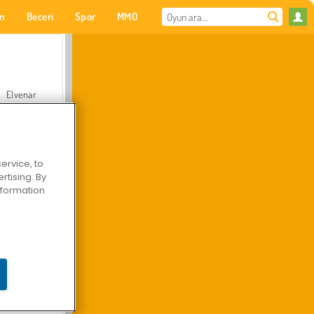
on
Beceri
Spor
MMO
Senin için
Elvenar
ervice, to
tising. By
Hastane Cerrah Doktor Oyunu
information
Arazi Aracı Tırmanışı 4x4