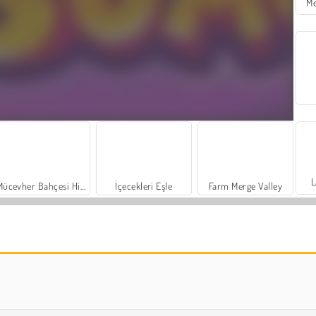
Me
L
Mücevher Bahçesi Hikayesi
İçecekleri Eşle
Farm Merge Valley
Royal Story
Let's Fish!