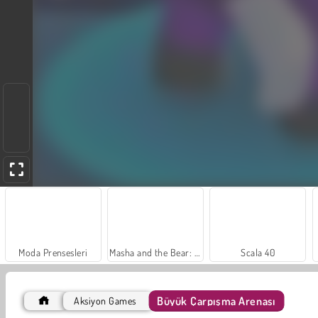
Moda Prensesleri
Masha and the Bear: Meadows
Scala 40
Büyük Çarpışma Arenası
Aksiyon Games