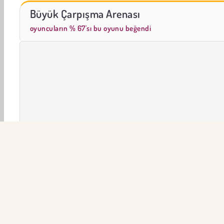
Farm Merge Valley
Charm Farm
Büyük Çarpışma Arenası
oyuncuların % 67'sı bu oyunu beğendi
3D
Aksiyon
Arcade
Dövüş
HTML5
Çok 
ŞİR