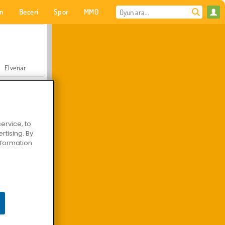
on
Beceri
Spor
MMO
Senin için
Elvenar
ervice, to
tising. By
Hastane Cerrah Doktor Oyunu
information
Arazi Aracı Tırmanışı 4x4