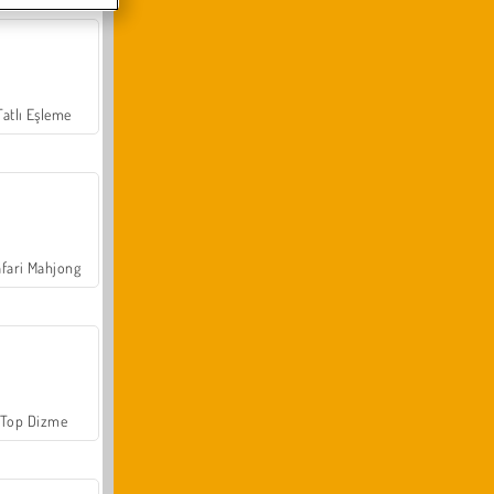
Tatlı Eşleme
fari Mahjong
Top Dizme