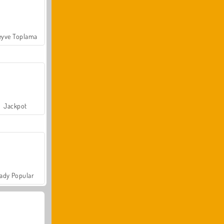
yve Toplama
Jackpot
ady Popular