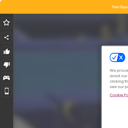
Yeni Oyu
We proces
assist ou
clicking t
see our p
Cookie Po