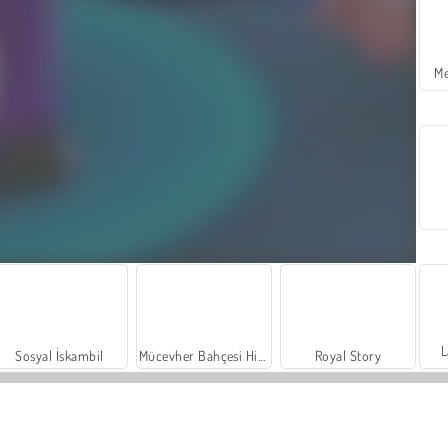
Me
L
Sosyal İskambil
Mücevher Bahçesi Hikayesi
Royal Story