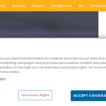
nlar
Bulmaca
Aksiyon
Çok Oyunculu
Kız
Simülasy
s your personal information to measure and improve our sites and s
r marketing campaigns and to provide personalised content and adver
he button on the right, you can exercise your privacy rights. For more 
rivacy notice
licy
Your Privacy Rights
ACCEPT COOKIES