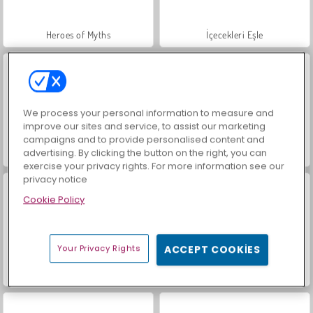
Heroes of Myths
İçecekleri Eşle
We process your personal information to measure and
improve our sites and service, to assist our marketing
campaigns and to provide personalised content and
advertising. By clicking the button on the right, you can
Büyük Mahjong Eşleme
Mücevher Bahçesi Hikayesi
exercise your privacy rights. For more information see our
privacy notice
Cookie Policy
Your Privacy Rights
ACCEPT COOKIES
Scala 40
Trollface Quest: USA 2