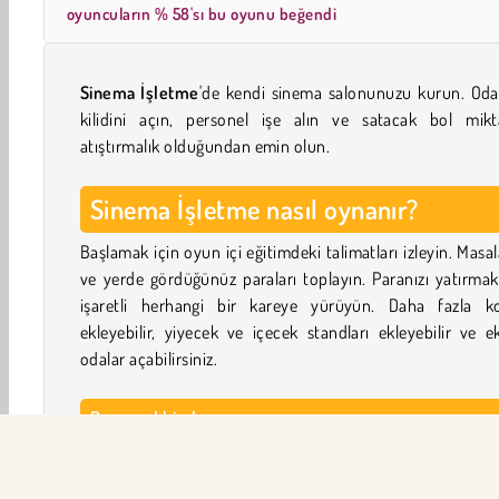
oyuncuların % 58'sı bu oyunu beğendi
Sinema İşletme
'de kendi sinema salonunuzu kurun. Oda
kilidini açın, personel işe alın ve satacak bol mikt
atıştırmalık olduğundan emin olun.
Sinema İşletme nasıl oynanır?
Başlamak için oyun içi eğitimdeki talimatları izleyin. Masa
ve yerde gördüğünüz paraları toplayın. Paranızı yatırmak
işaretli herhangi bir kareye yürüyün. Daha fazla ko
ekleyebilir, yiyecek ve içecek standları ekleyebilir ve e
odalar açabilirsiniz.
Personel kiralayın
Sinemanız daha fazla ziyaretçi çekmeye başladığında, temi
bilet satışı ve işletmenin sorunsuz çalışmasını sağlamak