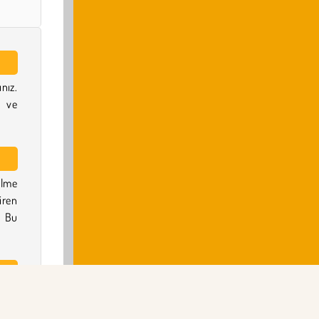
nız.
n ve
ilme
iren
. Bu
 göz
rain