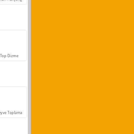
Top Dizme
yve Toplama