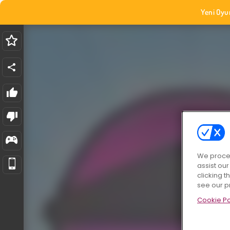
Yeni Oyu
We proces
assist ou
clicking t
see our p
Cookie Po