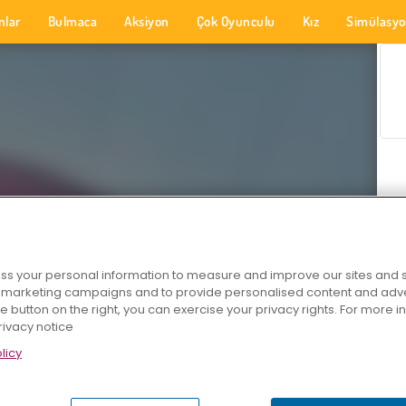
nlar
Bulmaca
Aksiyon
Çok Oyunculu
Kız
Simülasy
s your personal information to measure and improve our sites and s
r marketing campaigns and to provide personalised content and adver
he button on the right, you can exercise your privacy rights. For more 
rivacy notice
licy