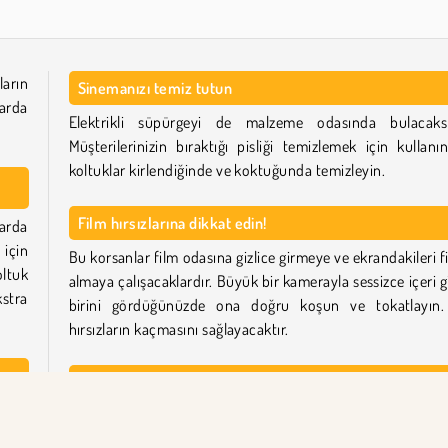
ların
Sinemanızı temiz tutun
arda
Elektrikli süpürgeyi de malzeme odasında bulacaksı
Müşterilerinizin bıraktığı pisliği temizlemek için kullanı
koltuklar kirlendiğinde ve koktuğunda temizleyin.
Film hırsızlarına dikkat edin!
larda
 için
Bu korsanlar film odasına gizlice girmeye ve ekrandakileri f
ltuk
almaya çalışacaklardır. Büyük bir kamerayla sessizce içeri g
kstra
birini gördüğünüzde ona doğru koşun ve tokatlayın
hırsızların kaçmasını sağlayacaktır.
Sinema İşletmesi gibi daha fazla ücretsiz oyun oyna
zlik,
Bu oyunu beğendiyseniz, diğer
tycoon oyun
larımıza bir
 için
atın.
Hotel Fever Tycoon
'da bir otel yönetin,
Idle T