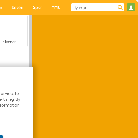
on
Beceri
Spor
MMO
Senin için
Elvenar
ervice, to
tising. By
Hastane Cerrah Doktor Oyunu
information