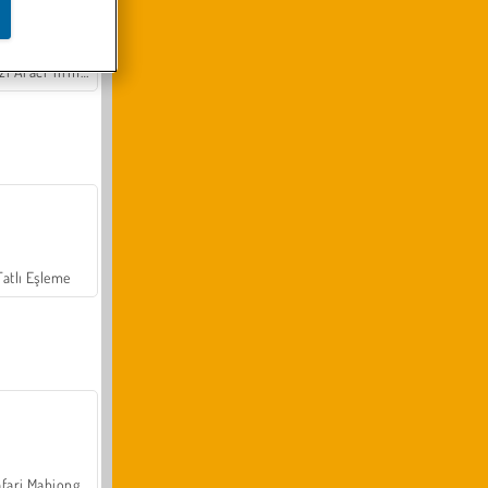
Arazi Aracı Tırmanışı 4x4
Tatlı Eşleme
fari Mahjong