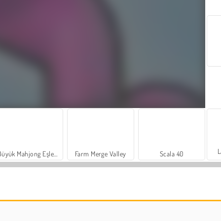
L
Büyük Mahjong Eşleme
Farm Merge Valley
Scala 40
Heroes of Myths
Sosyal İskambil