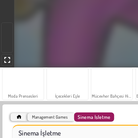
Moda Prensesleri
İçecekleri Eşle
Mücevher Bahçesi Hikayesi
Sinema İşletme
Management Games
Masha and the Bear: Meadows
Royal Story
Sinema İşletme