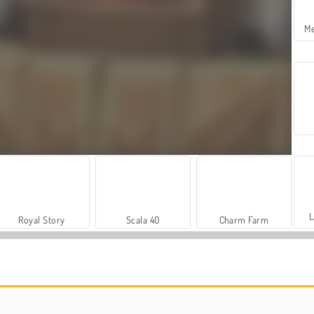
Me
L
Royal Story
Scala 40
Charm Farm
Büyük Mahjong Eşleme
Sosyal İskambil