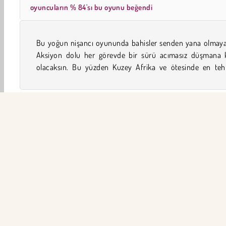
oyuncuların % 84'sı bu oyunu beğendi
Bu yoğun nişancı oyununda bahisler senden yana olmaya
yerlere giderken bir sürü havalı silah ve ekipman s
Aksiyon dolu her görevde bir sürü acımasız düşmana k
olacaksın. Bu yüzden Kuzey Afrika ve ötesinde en tehli
Aksiyon
Ordu
Savaş
Erkek
FPS
FPS Oyu
ŞİR
Ku