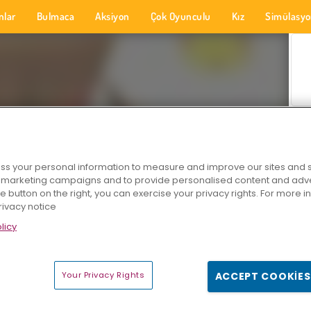
nlar
Bulmaca
Aksiyon
Çok Oyunculu
Kız
Simülasy
s your personal information to measure and improve our sites and s
r marketing campaigns and to provide personalised content and adver
he button on the right, you can exercise your privacy rights. For more 
rivacy notice
licy
Your Privacy Rights
ACCEPT COOKIES