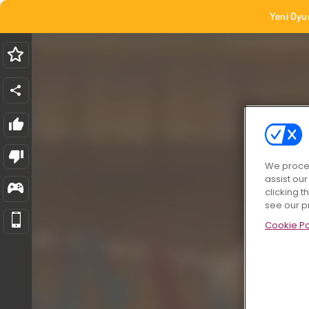
Yeni Oyu
We proces
assist ou
clicking t
see our p
Cookie Po