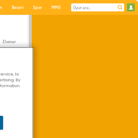
on
Beceri
Spor
MMO
Senin için
Elvenar
ervice, to
tising. By
Hastane Cerrah Doktor Oyunu
information
Arazi Aracı Tırmanışı 4x4