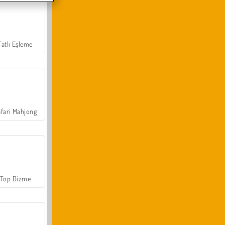
Tatlı Eşleme
fari Mahjong
Top Dizme