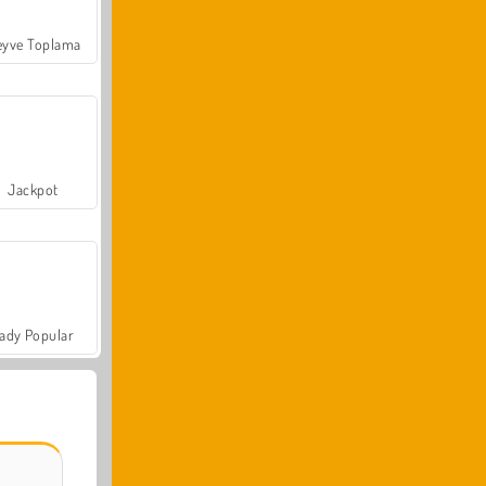
yve Toplama
Jackpot
ady Popular