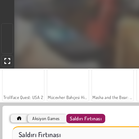
Trollface Quest: USA 2
Mücevher Bahçesi Hikayesi
Masha and the Bear: Meadows
Saldırı Fırtınası
Aksiyon Games
Let's Fish!
İçecekleri Eşle
Saldırı Fırtınası