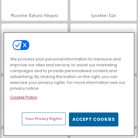
Mücevher Bahçesi Hikayesi
İçecekleri Eşle
We process your personal information to measure and
improve our sites and service, to assist our marketing
Büyük Mahjong Eşleme
Trollface Quest: USA 2
campaigns and to provide personalised content and
advertising. By clicking the button on the right, you can
exercise your privacy rights. For more information see our
privacy notice
Cookie Policy
Your Privacy Rights
ACCEPT COOKIES
Çöp Adam: Köprü Çiz
Kabalık Kontrolü