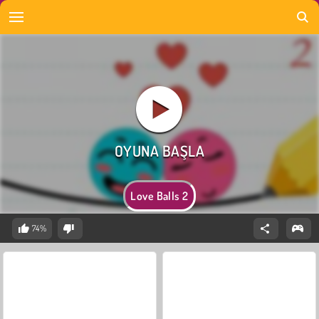
Love Balls 2
74%