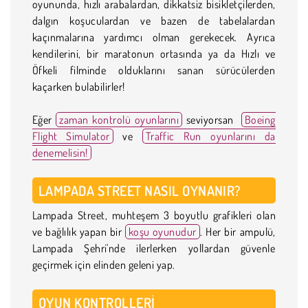
oyununda, hızlı arabalardan, dikkatsiz bisikletçilerden,
dalgın koşuculardan ve bazen de tabelalardan
kaçınmalarına yardımcı olman gerekecek. Ayrıca
kendilerini, bir maratonun ortasında ya da Hızlı ve
Öfkeli filminde olduklarını sanan sürücülerden
kaçarken bulabilirler!
Eğer
zaman kontrolü oyunlarını
seviyorsan
Boeing
Flight Simulator
ve
Traffic Run oyunlarını da
denemelisin!
LAMPADA STREET NASIL OYNANIR?
Lampada Street, muhteşem 3 boyutlu grafikleri olan
ve bağlılık yapan bir
koşu oyunudur
. Her bir ampulü,
Lampada Şehri'nde ilerlerken yollardan güvenle
geçirmek için elinden geleni yap.
OYUN KONTROLLERI